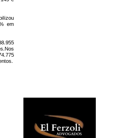
ilizou
28% em
88.955
os.Nos
74.775
entos.