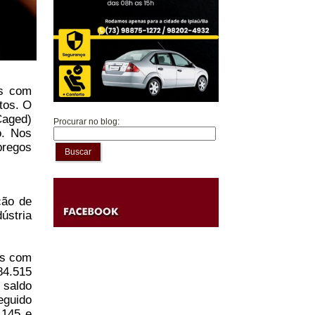
os com
tos. O
Caged)
Procurar no blog:
o. Nos
pregos
Buscar
ção de
ústria
os com
4.515
 saldo
eguido
.145 e