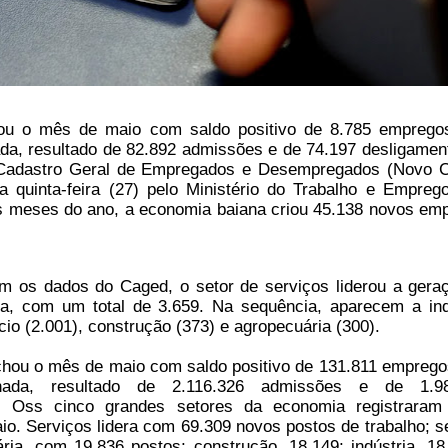
ou o mês de maio com saldo positivo de 8.785 empreg
ada, resultado de 82.892 admissões e de 74.197 desligamen
 Cadastro Geral de Empregados e Desempregados (Novo 
a quinta-feira (27) pelo Ministério do Trabalho e Empreg
os meses do ano, a economia baiana criou 45.138 novos em
 os dados do Caged, o setor de serviços liderou a gera
a, com um total de 3.659. Na sequência, aparecem a ind
cio (2.001), construção (373) e agropecuária (300).
echou o mês de maio com saldo positivo de 131.811 empreg
inada, resultado de 2.116.326 admissões e de 1.98
s. Oss cinco grandes setores da economia registraram
io. Serviços lidera com 69.309 novos postos de trabalho; s
ria, com 19.836 postos; construção, 18.149; indústria, 18