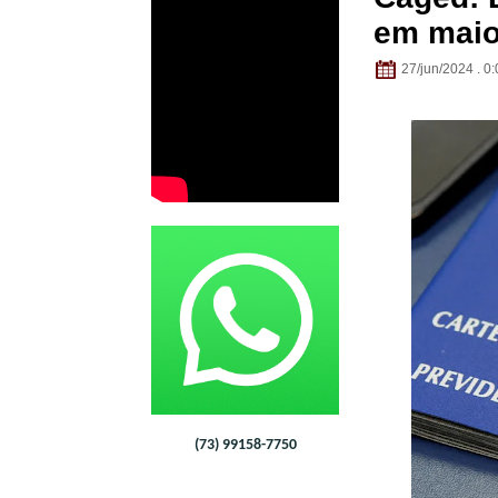
em mai
27/jun/2024 . 0:
(73) 99158-7750