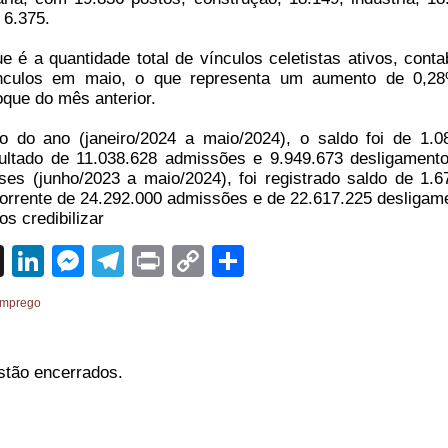
 6.375.
 é a quantidade total de vínculos celetistas ativos, contab
ínculos em maio, o que representa um aumento de 0,
oque do mês anterior.
do ano (janeiro/2024 a maio/2024), o saldo foi de 1.0
ultado de 11.038.628 admissões e 9.949.673 desligament
es (junho/2023 a maio/2024), foi registrado saldo de 1.6
orrente de 24.292.000 admissões e de 22.617.225 desligam
s credibilizar
sApp
cebook
X
LinkedIn
Messenger
Telegram
Print
Copy
Share
Link
mprego
stão encerrados.