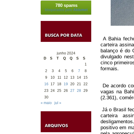
780 spams
bloqueados pelo
Akismet
A Bahia fech
carteira assin
balanço é do
junho 2024
divulgado nest
D
S
T
Q
Q
S
S
cinco primeir
1
formais.
2
3
4
5
6
7
8
9
10
11
12
13
14
15
16
17
18
19
20
21
22
De acordo com
23
24
25
26
27
28
29
vagas na Bahi
(2.361), comér
30
« maio
jul »
Já o Brasil f
carteira ass
desligamento
positivo em ma
pela agropecuá