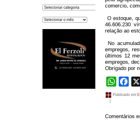
comercio, com
Categorias
O estoque, que
Arquivos
46.606.230 v
relação ao est
No acumulado 
empregos, res
últimos 12 mes
empregos, dec
Obrigado por no
What
Fa
Publicado em
E
|
Comentários e