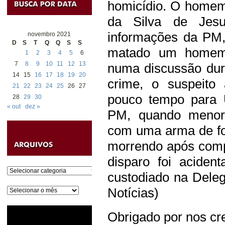
homicídio. O homem 
da Silva de Jes
informações da PM
novembro 2021
D
S
T
Q
Q
S
S
matado um homem 
1
2
3
4
5
6
7
8
9
10
11
12
13
numa discussão dur
14
15
16
17
18
19
20
crime, o suspeito
21
22
23
24
25
26
27
pouco tempo para 
28
29
30
« out
dez »
PM, quando menor 
com uma arma de fo
morrendo após comp
disparo foi aciden
Categorias
custodiado na Delega
Arquivos
Notícias)
Obrigado por nos cre