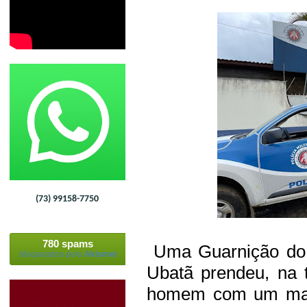
(73) 99158-7750
780 spams
Uma Guarnição do 4
bloqueados pelo
Akismet
Ubatã prendeu, na t
homem com um mand