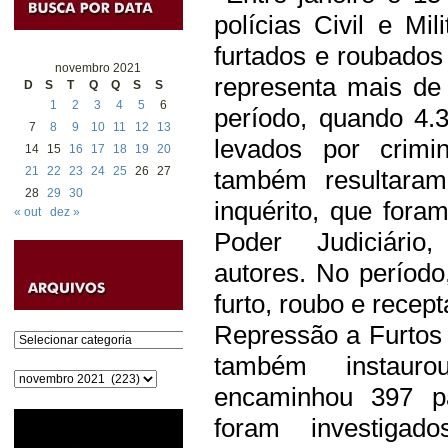
polícias Civil e Mi
furtados e roubado
novembro 2021
representa mais d
D
S
T
Q
Q
S
S
1
2
3
4
5
6
período, quando 4.
7
8
9
10
11
12
13
levados por crimi
14
15
16
17
18
19
20
21
22
23
24
25
26
27
também resultaram
28
29
30
inquérito, que fora
« out
dez »
Poder Judiciári
autores.
No período
furto, roubo e recep
Repressão a Furtos
Categorias
também instaurou
Arquivos
encaminhou 397 pa
foram investiga