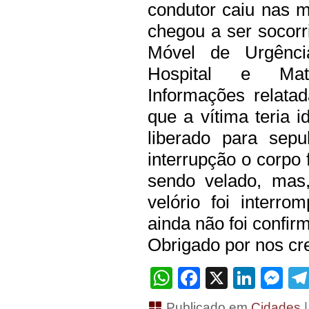
condutor caiu nas ma
chegou a ser socorr
Móvel de Urgênc
Hospital e Mate
Informações relata
que a vítima teria i
liberado para sep
interrupção o corpo
f
sendo velado, mas,
velório foi interr
ainda não foi confir
Obrigado por nos cre
WhatsApp
Facebook
X
Linke
Me
Publicado em
Cidades