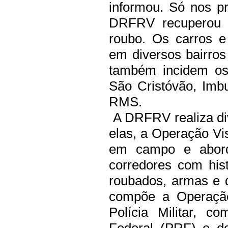
informou.
Só nos pr
DRFRV recuperou 1
roubo. Os carros e
em diversos bairros
também incidem os 
São Cristóvão, Imbu
RMS.
A DRFRV realiza di
elas, a Operação V
em campo e abord
corredores com hist
roubados, armas e 
compõe a Operação 
Polícia Militar, c
Federal (PRF) e d