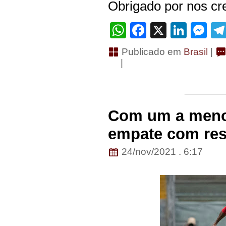
Obrigado por nos cre
WhatsApp
Facebook
X
Linke
Me
Publicado em
Brasil
|
|
Com um a meno
empate com re
24/nov/2021 . 6:17