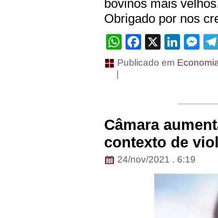
bovinos mais velhos
Obrigado por nos cre
WhatsApp
Facebook
X
Linke
Me
Publicado em
Economi
|
Câmara aumenta
contexto de vio
24/nov/2021 . 6:19