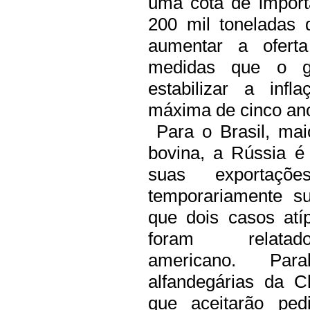
uma cota de import
200 mil toneladas
aumentar a ofert
medidas que o g
estabilizar a inf
máxima de cinco an
Para o Brasil, mai
bovina, a Rússia é
suas exportaç
temporariamente s
que dois casos atí
foram rela
americano.
Par
alfandegárias da C
que aceitarão ped