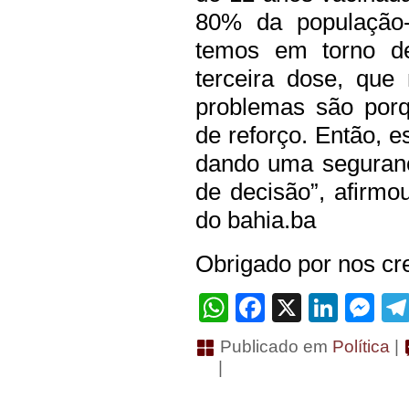
80% da população-
temos em torno d
terceira dose, que
problemas são porq
de reforço. Então, 
dando uma seguranç
de decisão”, afirmo
do bahia.ba
Obrigado por nos cre
WhatsApp
Facebook
X
Linke
Me
Publicado em
Política
|
|