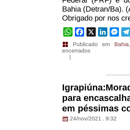
Bahia (Detran/Ba).
Obrigado por nos cre
WhatsApp
Facebook
X
Linke
Me
Publicado em
Bahia
encerrados
|
Igrapiúna:Mora
para encascalha
em péssimas co
24/nov/2021 . 9:32