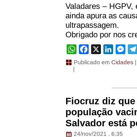
Valadares – HGPV, e
ainda apura as causa
ultrapassagem.
Obrigado por nos cre
WhatsApp
Facebook
X
Linke
Me
Publicado em
Cidades
|
Fiocruz diz qu
população vacin
Salvador está p
24/nov/2021 . 6:35