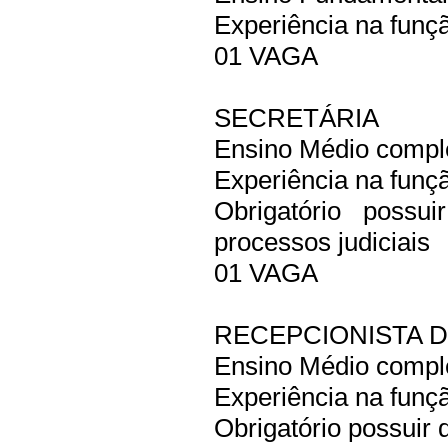
Experiência na funç
01 VAGA
SECRETÁRIA
Ensino Médio compl
Experiência na funç
Obrigatório possu
processos judiciais
01 VAGA
RECEPCIONISTA 
Ensino Médio compl
Experiência na funç
Obrigatório possuir 