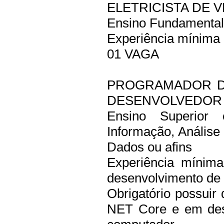
ELETRICISTA DE 
Ensino Fundamental
Experiência mínima 
01 VAGA
PROGRAMADOR D
DESENVOLVEDOR
Ensino Superior
Informação, Anális
Dados ou afins
Experiência mínim
desenvolvimento de
Obrigatório possui
NET Core e em des