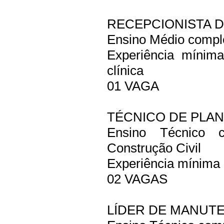
RECEPCIONISTA D
Ensino Médio compl
Experiência mínim
clínica
01 VAGA
TÉCNICO DE PLA
Ensino Técnico 
Construção Civil
Experiência mínima 
02 VAGAS
LÍDER DE MANUT