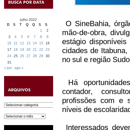
julho 2022
O SineBahia, órgão
D
S
T
Q
Q
S
S
mão-de-obra, divul
1
2
3
4
5
6
7
8
9
estágio disponíveis 
10
11
12
13
14
15
16
cidades de Itabuna,
17
18
19
20
21
22
23
24
25
26
27
28
29
30
no sul e região Sudo
31
« jun
ago »
Há oportunidades 
contador, consul
profissões com e 
Categorias
níveis de escolarida
Arquivos
Interessados deve