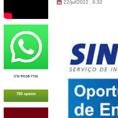
22/jul/2022 . 6:32
(73) 99158-7750
780 spams
bloqueados pelo
Akismet