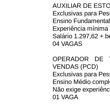
AUXILIAR DE EST
Exclusivas para Pes
Ensino Fundamental
Experiência mínima
Salário 1.297,62 + b
04 VAGAS
OPERADOR DE T
VENDAS (PCD)
Exclusivas para Pes
Ensino Médio compl
Não exige experiênc
01 VAGA