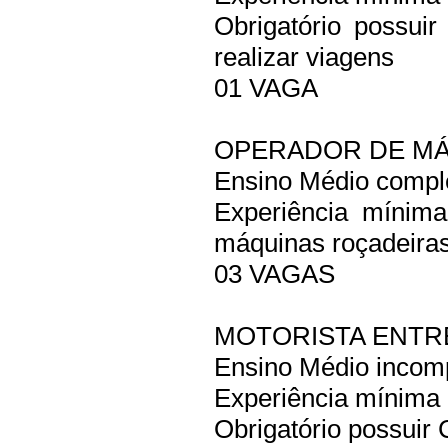
Obrigatório possuir
realizar viagens
01 VAGA
OPERADOR DE MÁ
Ensino Médio compl
Experiência mínim
máquinas roçadeira
03 VAGAS
MOTORISTA ENT
Ensino Médio incom
Experiência mínima
Obrigatório possuir