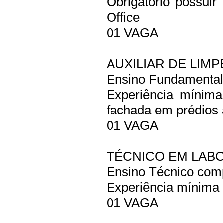
Obrigatório possui
Office
01 VAGA
AUXILIAR DE LIMP
Ensino Fundamental
Experiência mínim
fachada em prédios 
01 VAGA
TÉCNICO EM LAB
Ensino Técnico comp
Experiência mínima
01 VAGA