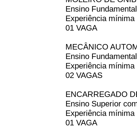
Ensino Fundamental
Experiência mínima 
01 VAGA
MECÂNICO AUTO
Ensino Fundamental
Experiência mínima 
02 VAGAS
ENCARREGADO D
Ensino Superior com
Experiência mínima 
01 VAGA