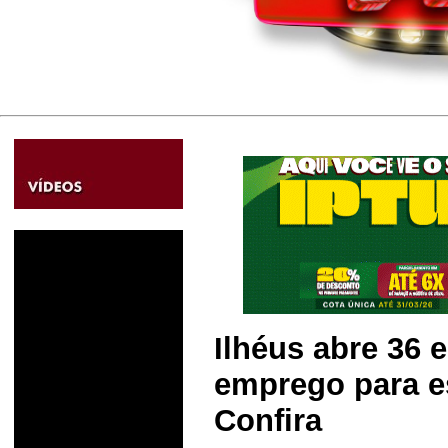
Ilhéus abre 36 
emprego para es
Confira