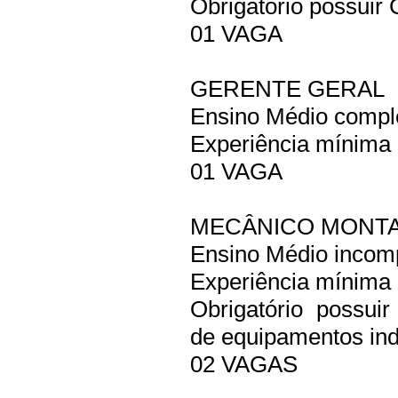
Obrigatório possuir 
01 VAGA
GERENTE GERAL
Ensino Médio compl
Experiência mínima 
01 VAGA
MECÂNICO MONT
Ensino Médio incom
Experiência mínima 
Obrigatório possu
de equipamentos ind
02 VAGAS