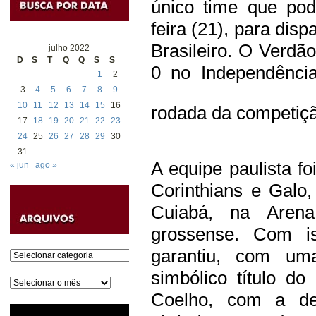
único time que pode
feira (21), para dis
Brasileiro. O Verd
julho 2022
D
S
T
Q
Q
S
S
0 no Independência
1
2
3
4
5
6
7
8
9
10
11
12
13
14
15
16
rodada da competiç
17
18
19
20
21
22
23
24
25
26
27
28
29
30
31
A equipe paulista fo
« jun
ago »
Corinthians e Galo
Cuiabá, na Arena
grossense. Com is
garantiu, com um
Categorias
simbólico título do
Arquivos
Coelho, com a de