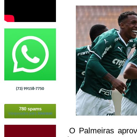
(73) 99158-7750
780 spams
bloqueados pelo
Akismet
O Palmeiras aprov