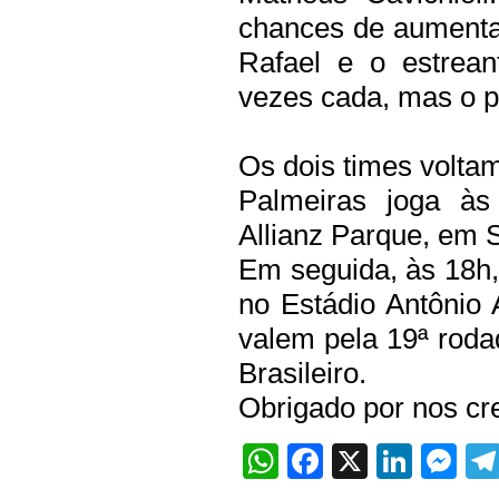
chances de aumenta
Rafael e o estrean
vezes cada, mas o p
Os dois times volta
Palmeiras joga às 
Allianz Parque, em S
Em seguida, às 18h,
no Estádio Antônio 
valem pela 19ª rodad
Brasileiro.
Obrigado por nos cre
WhatsApp
Facebook
X
Linke
Me