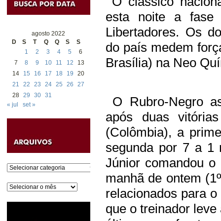
O clássico naciona
esta noite a fase
Libertadores. Os d
agosto 2022
D
S
T
Q
Q
S
S
do país medem força
1
2
3
4
5
6
Brasília) na Neo Qu
7
8
9
10
11
12
13
14
15
16
17
18
19
20
21
22
23
24
25
26
27
28
29
30
31
O Rubro-Negro ass
« jul
set »
após duas vitória
(Colômbia), a prime
segunda por 7 a 1 
Júnior comandou o ú
Categorias
manhã de ontem (1º) 
Arquivos
relacionados para o 
que o treinador le