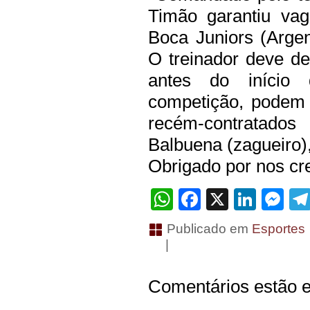
Timão garantiu vag
Boca Juniors (Argen
O treinador deve de
antes do início 
competição, podem 
recém-contratados
Balbuena (zagueiro),
Obrigado por nos cre
WhatsApp
Facebook
X
Linke
Me
Publicado em
Esportes
|
Comentários estão e