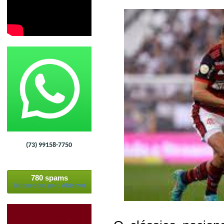
(73) 99158-7750
780 spams
bloqueados pelo
Akismet