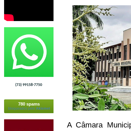
(73) 99158-7750
780 spams
bloqueados pelo
Akismet
A Câmara Municipa