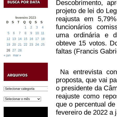
Descobrimento, apr
projeto de lei do Le
reajusta em 5,79%
fevereiro 2023
D
S
T
Q
Q
S
S
funcionários comis
1
2
3
4
uma ordinária e du
5
6
7
8
9
10
11
12
13
14
15
16
17
18
obteve 15 votos. Do
19
20
21
22
23
24
25
faltas (Francis Gabr
26
27
28
« jan
mar »
Na entrevista con
proposta, que vai p
o presidente da Câm
Categorias
reajuste como repos
Arquivos
que o percentual de
fevereiro de 2022 a 