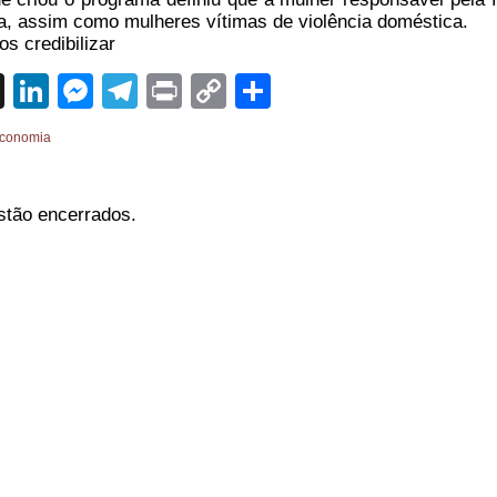
ia, assim como mulheres vítimas de violência doméstica.
s credibilizar
sApp
cebook
X
LinkedIn
Messenger
Telegram
Print
Copy
Share
Link
conomia
stão encerrados.