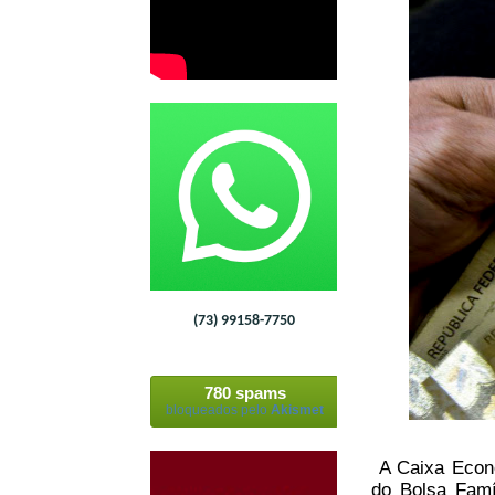
(73) 99158-7750
780 spams
bloqueados pelo
Akismet
A Caixa Econôm
do Bolsa Famí