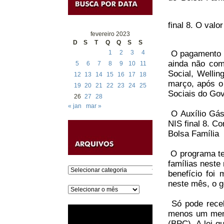
final 8. O val
fevereiro 2023
D
S
T
Q
Q
S
S
1
2
3
4
O pagamento d
ainda não com
5
6
7
8
9
10
11
Social, Wellin
12
13
14
15
16
17
18
março, após o
19
20
21
22
23
24
25
Sociais do Gov
26
27
28
« jan
mar »
O Auxílio Gás
NIS final 8. C
Bolsa Família
O programa tem
famílias neste
Categorias
benefício foi
neste mês, o g
Arquivos
Só pode receb
menos um memb
(BPC). A lei q