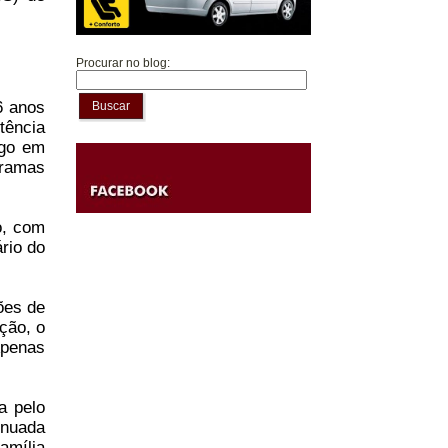
Procurar no blog:
6 anos
Buscar
tência
ago em
gramas
o, com
rio do
ões de
ção, o
Apenas
a pelo
inuada
amília