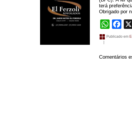
terá preferênc
Obrigado por no
What
Fa
Publicado em
E
|
Comentários e