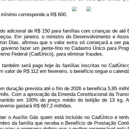
or mínimo corresponde a R$ 600.
o adicional de R$ 150 para famílias com crianças de até 
eçou. Em janeiro, o ministro do Desenvolvimento e Assis
gton Dias, afirmou que o valor extra só começará a ser p
 governo fazer um pente-fino no Cadastro Único para Pro
erno Federal (CadÚnico), para eliminar fraudes.
 também será pago hoje às famílias inscritas no CadÚnic
om valor de R$ 112 em fevereiro, o benefício segue o calendá
 duração prevista até o fim de 2026 e beneficia 5,95 milh
 mês. Com a aprovação da Emenda Constitucional da Transi
 mantido em 100% do preço médio do botijão de 13 kg. 
overno gastará R$ 667,2 milhões.
er o Auxílio Gás quem está incluído no CadÚnico e tenh
ro da família que receba o Benefício de Prestação Cont
ue criou o programa definiu que a mulher responsável pela f