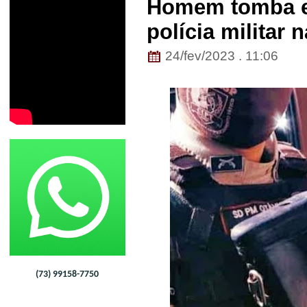
Homem tomba e
polícia militar 
24/fev/2023 . 11:06
(73) 99158-7750