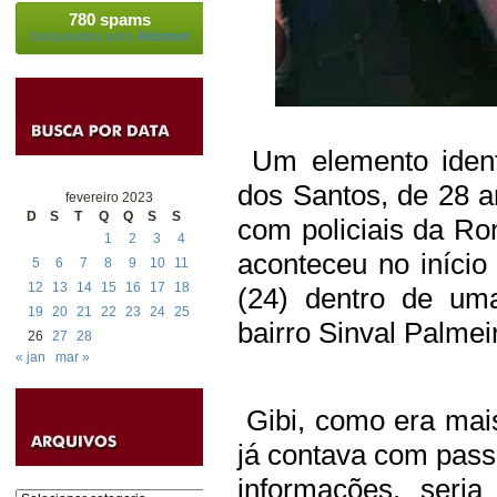
780 spams
bloqueados pelo
Akismet
Um elemento ident
dos Santos, de 28 a
fevereiro 2023
D
S
T
Q
Q
S
S
com policiais da Ro
1
2
3
4
aconteceu no início
5
6
7
8
9
10
11
12
13
14
15
16
17
18
(24) dentro de um
19
20
21
22
23
24
25
bairro Sinval Palmei
26
27
28
« jan
mar »
Gibi, como era mai
já contava com pass
informações, seri
Categorias