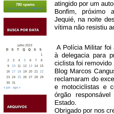
atingido por um aut
780 spams
bloqueados pelo
Akismet
Bonfim, próximo 
Jequié, na noite des
vítima não resistiu 
julho 2023
A Polícia Militar fo
D
S
T
Q
Q
S
S
à delegacia para p
1
2
3
4
5
6
7
8
ciclista foi removido
9
10
11
12
13
14
15
Blog Marcos Cangus
16
17
18
19
20
21
22
reclamaram do exce
23
24
25
26
27
28
29
30
31
e motociclistas e 
« jun
ago »
órgão responsável
Estado.
Obrigado por nos cre