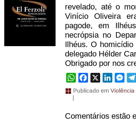
revelado, até o mom
Vinício Oliveira 
pagode, em Ilhéus
necrópsia no Depar
Ilhéus. O homicídio
delegado Hélder Car
Obrigado por nos cre
WhatsApp
Facebook
X
Linke
Me
Publicado em
Violência
|
Comentários estão e