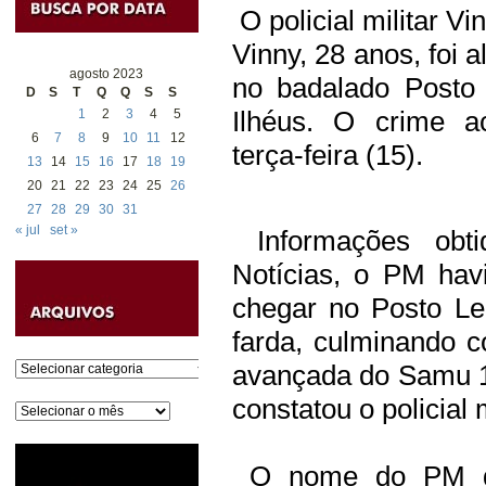
O policial militar Vi
Vinny, 28 anos, foi 
agosto 2023
no badalado Posto 
D
S
T
Q
Q
S
S
Ilhéus. O crime a
1
2
3
4
5
6
7
8
9
10
11
12
terça-feira (15).
13
14
15
16
17
18
19
20
21
22
23
24
25
26
27
28
29
30
31
« jul
set »
Informações obti
Notícias, o PM hav
chegar no Posto Le
farda, culminando 
Categorias
avançada do Samu 19
constatou o policial 
Arquivos
O nome do PM que