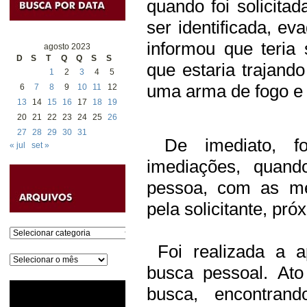
quando foi solicita
ser identificada, ev
informou que teri
agosto 2023
D
S
T
Q
Q
S
S
que estaria trajand
1
2
3
4
5
uma arma de fogo e 
6
7
8
9
10
11
12
13
14
15
16
17
18
19
20
21
22
23
24
25
26
27
28
29
30
31
De imediato, fo
« jul
set »
imediações, quand
pessoa, com as mes
pela solicitante, pr
Categorias
Foi realizada a 
Arquivos
busca pessoal. Ato
busca, encontran