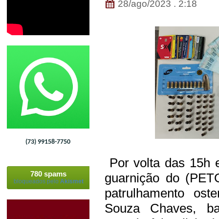
28/ago/2023 . 2:18
(73) 99158-7750
Por volta das 15h 
780 spams
guarnição do (PETO)
bloqueados pelo
Akismet
patrulhamento ost
Souza Chaves, bai