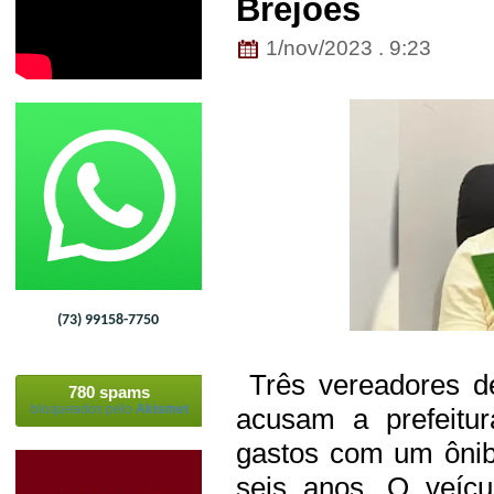
Brejões
1/nov/2023 . 9:23
(73) 99158-7750
Três vereadores de
780 spams
bloqueados pelo
Akismet
acusam a prefeitu
gastos com um ônib
seis anos. O veíc