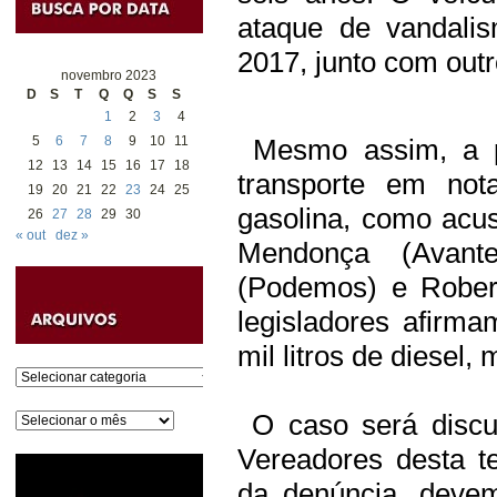
ataque de vandali
2017, junto com outro
novembro 2023
D
S
T
Q
Q
S
S
1
2
3
4
5
6
7
8
9
10
11
Mesmo assim, a pre
12
13
14
15
16
17
18
transporte em not
19
20
21
22
23
24
25
gasolina, como acu
26
27
28
29
30
« out
dez »
Mendonça (Avant
(Podemos) e Rober
legisladores afirm
mil litros de diesel
Categorias
O caso será discu
Arquivos
Vereadores desta te
da denúncia, deve