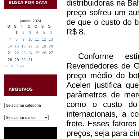
distribuidoras na Bah
preço sofreu um au
de que o custo do b
janeiro 2024
D
S
T
Q
Q
S
S
R$ 8.
1
2
3
4
5
6
7
8
9
10
11
12
13
14
15
16
17
18
19
20
21
22
23
24
25
26
27
Conforme estim
28
29
30
31
Revendedores de G
« dez
fev »
preço médio do bot
Acelen justifica q
parâmetros de mer
como o custo do p
Categorias
internacionais, a 
Arquivos
frete. Esses fatore
preços, seja para ci