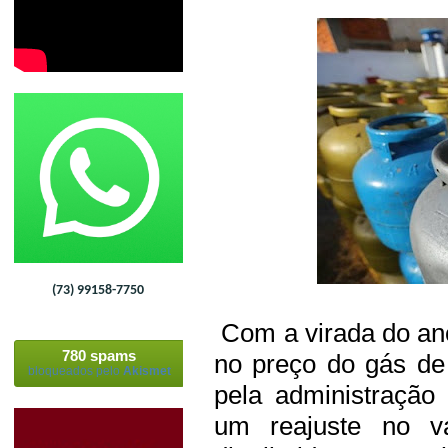
(73) 99158-7750
Com a virada do an
780 spams
no preço do gás de
bloqueados pelo
Akismet
pela administração 
um reajuste no va