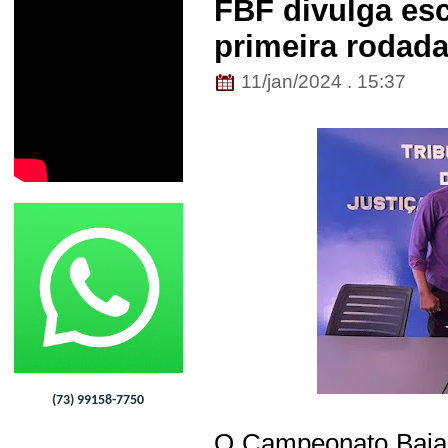
FBF divulga esc
primeira rodad
11/jan/2024 . 15:37
(73) 99158-7750
O Campeonato Baia