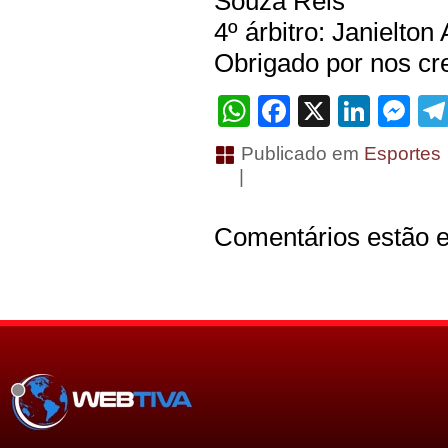
Souza Reis
4º árbitro: Janielton
Obrigado por nos cre
WhatsApp
Facebook
X
Linke
Me
Publicado em
Esportes
|
Comentários estão e