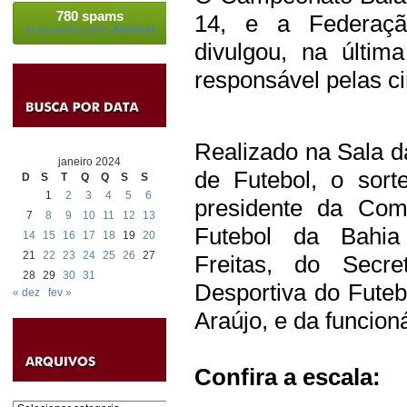
780 spams
14, e a Federaçã
bloqueados pelo
Akismet
divulgou, na última
responsável pelas ci
Realizado na Sala d
janeiro 2024
de Futebol, o sor
D
S
T
Q
Q
S
S
1
2
3
4
5
6
presidente da Com
7
8
9
10
11
12
13
Futebol da Bahia
14
15
16
17
18
19
20
21
22
23
24
25
26
27
Freitas, do Secre
28
29
30
31
Desportiva do Fute
« dez
fev »
Araújo, e da funcio
Confira a escala:
Categorias