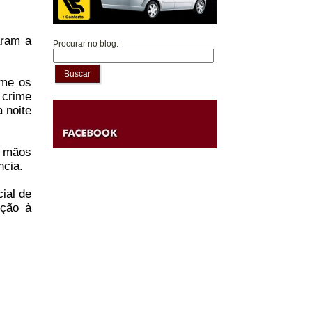
aram a
Procurar no blog:
Buscar
rme os
 crime
 noite
s mãos
ncia.
ial de
eção à