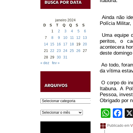
Itabuna.
Ainda não iden
janeiro 2024
Polícia Militar
D
S
T
Q
Q
S
S
1
2
3
4
5
6
Uma equipe do
7
8
9
10
11
12
13
peritos, o c
14
15
16
17
18
19
20
acontecera hor
21
22
23
24
25
26
27
deste domingo 
28
29
30
31
« dez
fev »
Ao todo, fora
da vítima esta
O corpo do ind
Itabuna. A Po
Pessoa, invest
Obrigado por no
Categorias
What
Fa
Arquivos
Publicado em
V
|