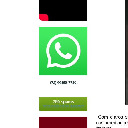
(73) 99158-7750
780 spams
bloqueados pelo
Akismet
Com claros si
nas imediaçõe