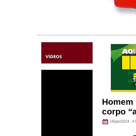
Homem é
corpo “a
16/jan/2024 . 4: