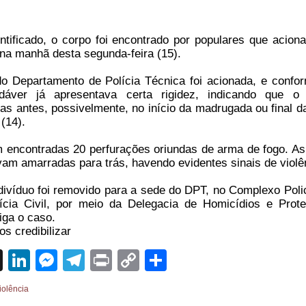
tificado, o corpo foi encontrado por populares que acion
, na manhã desta segunda-feira (15).
 Departamento de Polícia Técnica foi acionada, e confo
adáver já apresentava certa rigidez, indicando que o
as antes, possivelmente, no início da madrugada ou final da
(14).
m encontradas 20 perfurações oriundas de arma de fogo. A
vam amarradas para trás, havendo evidentes sinais de violê
ivíduo foi removido para a sede do DPT, no Complexo Polic
lícia Civil, por meio da Delegacia de Homicídios e Prot
iga o caso.
s credibilizar
sApp
cebook
X
LinkedIn
Messenger
Telegram
Print
Copy
Share
Link
iolência