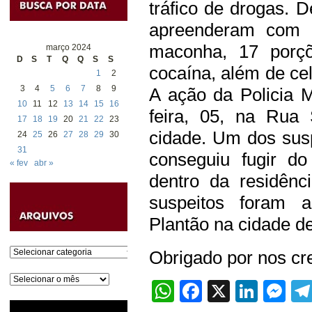
tráfico de drogas. 
apreenderam com o
maconha, 17 porçõ
março 2024
D
S
T
Q
Q
S
S
cocaína, além de cel
1
2
3
4
5
6
7
8
9
A ação da Policia Mi
10
11
12
13
14
15
16
feira, 05, na Rua 
17
18
19
20
21
22
23
cidade. Um dos sus
24
25
26
27
28
29
30
31
conseguiu fugir do
« fev
abr »
dentro da residênc
suspeitos foram a
Plantão na cidade de
Categorias
Obrigado por nos cre
Arquivos
WhatsApp
Facebook
X
Linke
Me