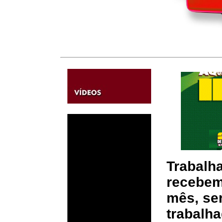
Trabalh
recebem 
mês, se
trabalh