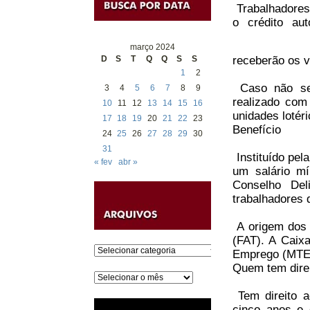
Trabalhadores
o crédito au
março 2024
D
S
T
Q
Q
S
S
receberão os v
1
2
Caso não sej
3
4
5
6
7
8
9
realizado com
10
11
12
13
14
15
16
unidades lotér
17
18
19
20
21
22
23
Benefício
24
25
26
27
28
29
30
31
Instituído pel
« fev
abr »
um salário mí
Conselho Del
trabalhadores 
A origem dos 
(FAT). A Caix
Categorias
Emprego (MTE) 
Quem tem dire
Arquivos
Tem direito a
cinco anos e 