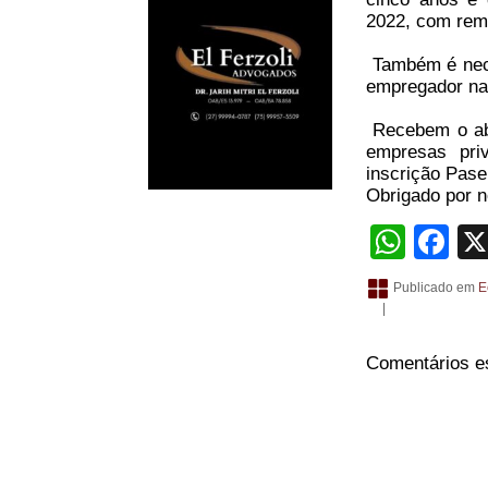
2022, com rem
Também é nece
empregador na 
Recebem o abo
empresas pri
inscrição Pase
Obrigado por no
What
Fa
Publicado em
E
|
Comentários e