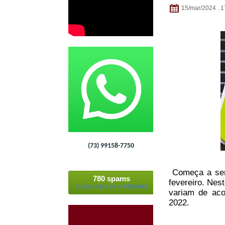
15/mar/2024 . 1
(73) 99158-7750
Começa a ser 
780 spams
fevereiro. Nes
bloqueados pelo
Akismet
variam de aco
2022.