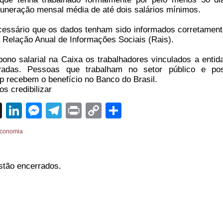
uneração mensal média de até dois salários mínimos.
ssário que os dados tenham sido informados corretament
Relação Anual de Informações Sociais (Rais).
no salarial na Caixa os trabalhadores vinculados a entid
vadas. Pessoas que trabalham no setor público e po
p recebem o benefício no Banco do Brasil.
s credibilizar
sApp
cebook
X
LinkedIn
Messenger
Telegram
Print
Copy
Share
Link
conomia
stão encerrados.