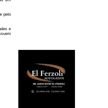
e pelo
ades e
ssuem