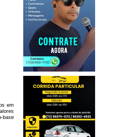
dos em
alores
o-base