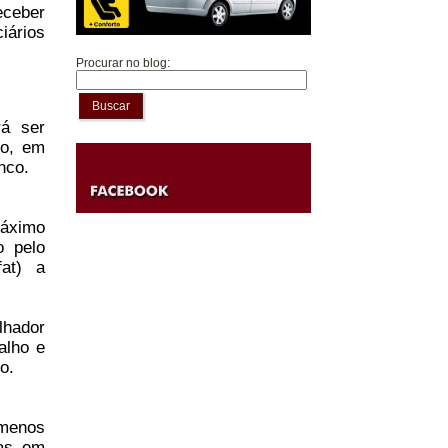
eceber
iários
Procurar no blog:
Buscar
rá ser
to, em
nco.
máximo
o pelo
at) a
lhador
alho e
o.
 menos
ias em