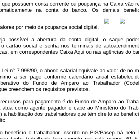
 que possuem conta corrente ou poupança na Caixa vão r
tomaticamente na conta do banco. Os demais benefic
alores por meio da poupança social digital.
a possível a abertura da conta digital, o saque pode
 o cartão social e senha nos terminais de autoatendimen
icas, em correspondentes Caixa Aqui ou nas agências do ba
a Lei n° 7.998/90, o abono salarial equivale ao valor de no 
nimo a ser pago conforme calendário anual estabelecid
iberativo do Fundo de Amparo ao Trabalhador (Codef
que preenchem os requisitos previstos.
recursos para pagamento é do Fundo de Amparo ao Traba
a atua como agente pagador e cabe ao Ministério do Trab
a habilitação dos trabalhadores que têm direito ao benefíci
ito
o benefício o trabalhador inscrito no PIS/Pasep há pelo
que tenha trabalhado formalmente por pelo menos 30 d