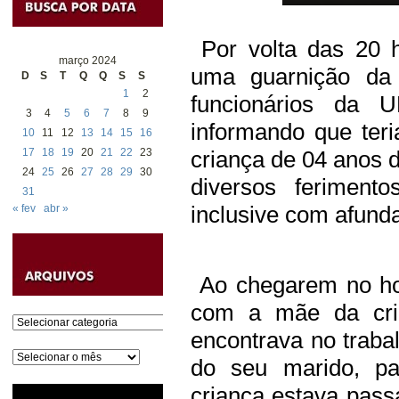
Por volta das 20 ho
março 2024
uma guarnição da 
D
S
T
Q
Q
S
S
1
2
funcionários da U
3
4
5
6
7
8
9
informando que ter
10
11
12
13
14
15
16
17
18
19
20
21
22
23
criança de 04 anos 
24
25
26
27
28
29
30
diversos ferimen
31
inclusive com afund
« fev
abr »
Ao chegarem no hos
com a mãe da cria
Categorias
encontrava no trab
Arquivos
do seu marido, pa
criança estava pass