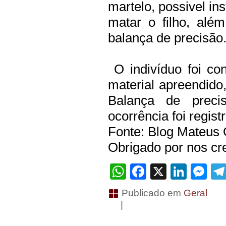
martelo, possivel ins
matar o filho, al
balança de precisão
O indivíduo foi co
material apreendido
Balança de prec
ocorrência foi regist
Fonte: Blog Mateus 
Obrigado por nos cre
WhatsApp
Facebook
X
Linke
Me
Publicado em
Geral
|