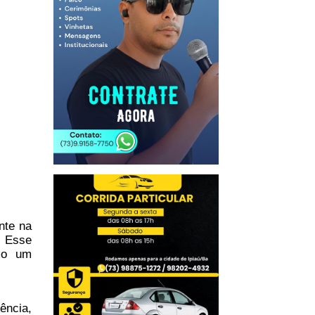
nte na
. Esse
omo um
ência,