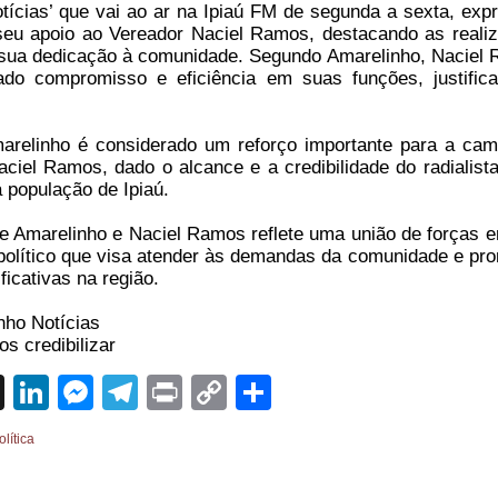
tícias’ que vai ao ar na Ipiaú FM de segunda a sexta, exp
seu apoio ao Vereador Naciel Ramos, destacando as reali
 sua dedicação à comunidade. Segundo Amarelinho, Naciel
do compromisso e eficiência em suas funções, justific
arelinho é considerado um reforço importante para a ca
ciel Ramos, dado o alcance e a credibilidade do radialista
a população de Ipiaú.
re Amarelinho e Naciel Ramos reflete uma união de forças e
político que visa atender às demandas da comunidade e pr
ficativas na região.
nho Notícias
s credibilizar
sApp
cebook
X
LinkedIn
Messenger
Telegram
Print
Copy
Share
Link
olítica