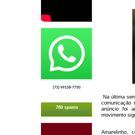
(73) 99158-7750
Na última sema
comunicação r
780 spams
anúncio foi 
bloqueados pelo
Akismet
movimento signi
Amarelinho, 