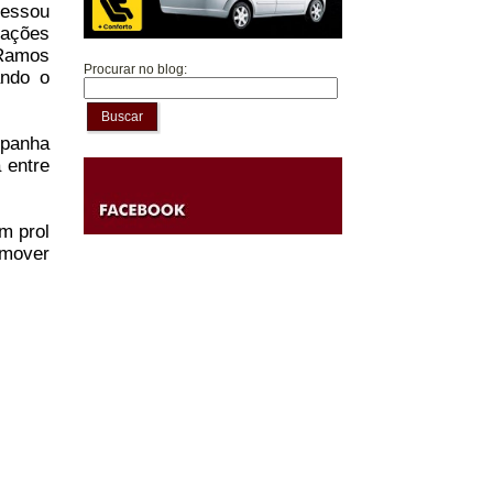
ressou
zações
 Ramos
Procurar no blog:
ando o
Buscar
mpanha
 entre
m prol
omover