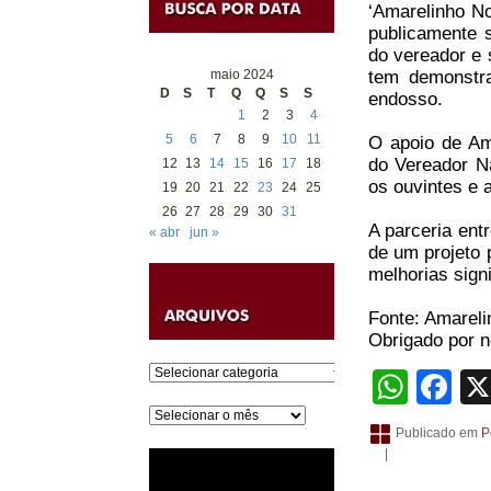
‘Amarelinho No
publicamente 
do vereador e
maio 2024
tem demonstra
D
S
T
Q
Q
S
S
endosso.
1
2
3
4
5
6
7
8
9
10
11
O apoio de Am
do Vereador Na
12
13
14
15
16
17
18
os ouvintes e 
19
20
21
22
23
24
25
26
27
28
29
30
31
A parceria ent
« abr
jun »
de um projeto 
melhorias signi
Fonte: Amareli
Obrigado por no
Categorias
What
Fa
Arquivos
Publicado em
P
|