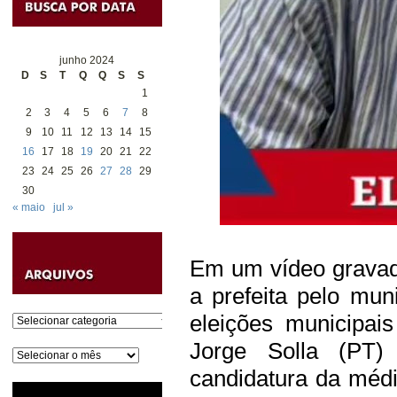
junho 2024
D
S
T
Q
Q
S
S
1
2
3
4
5
6
7
8
9
10
11
12
13
14
15
16
17
18
19
20
21
22
23
24
25
26
27
28
29
30
« maio
jul »
Em um vídeo gravad
a prefeita pelo mu
eleições municipai
Categorias
Jorge Solla (PT) 
Arquivos
candidatura da méd