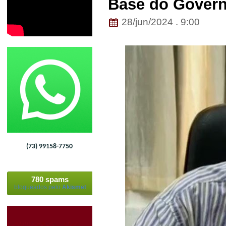
Base do Gover
28/jun/2024 . 9:00
(73) 99158-7750
780 spams
bloqueados pelo
Akismet