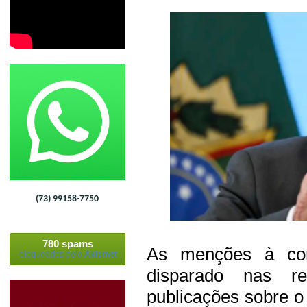
(73) 99158-7750
780 spams
As menções à cor
bloqueados pelo
Akismet
disparado nas r
publicações sobre o