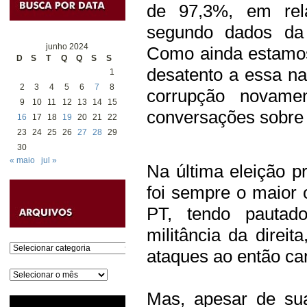
de 97,3%, em rel
segundo dados da A
junho 2024
Como ainda estamos
D
S
T
Q
Q
S
S
desatento a essa nar
1
2
3
4
5
6
7
8
corrupção novamen
9
10
11
12
13
14
15
conversações sobre 
16
17
18
19
20
21
22
23
24
25
26
27
28
29
30
« maio
jul »
Na última eleição pr
foi sempre o maior 
PT, tendo pautado
militância da direi
Categorias
ataques ao então can
Arquivos
Mas, apesar de sua