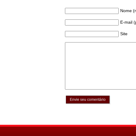
Nome (r
E-mail 
Site
Envie seu comentário