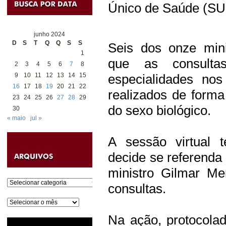
Único de Saúde (SU
junho 2024
D
S
T
Q
Q
S
S
Seis dos onze mini
1
que as consult
2
3
4
5
6
7
8
9
10
11
12
13
14
15
especialidades nos
16
17
18
19
20
21
22
realizados de forma 
23
24
25
26
27
28
29
do sexo biológico.
30
« maio
jul »
A sessão virtual 
decide se referenda 
ministro Gilmar Me
Categorias
consultas.
Arquivos
Na ação, protocola