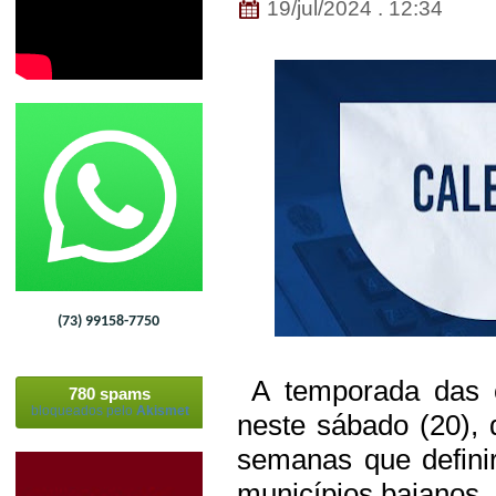
19/jul/2024 . 12:34
(73) 99158-7750
A temporada das c
780 spams
bloqueados pelo
Akismet
neste sábado (20), 
semanas que definir
municípios baianos. 