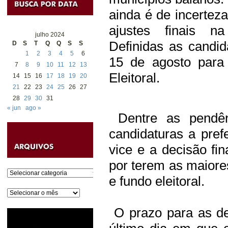
ainda é de incertez
ajustes finais na
julho 2024
Definidas as candi
D
S
T
Q
Q
S
S
1
2
3
4
5
6
15 de agosto para 
7
8
9
10
11
12
13
Eleitoral.
14
15
16
17
18
19
20
21
22
23
24
25
26
27
28
29
30
31
« jun
ago »
Dentre as pendên
candidaturas a prefe
vice e a decisão fin
por terem as maiore
Categorias
e fundo eleitoral.
Arquivos
O prazo para as de