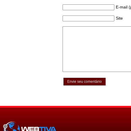
E-mail 
Site
Envie seu comentário