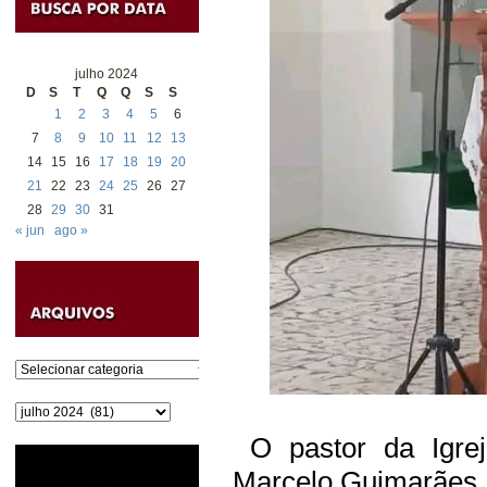
julho 2024
D
S
T
Q
Q
S
S
1
2
3
4
5
6
7
8
9
10
11
12
13
14
15
16
17
18
19
20
21
22
23
24
25
26
27
28
29
30
31
« jun
ago »
Categorias
Arquivos
O pastor da Igreja
Marcelo Guimarães, p