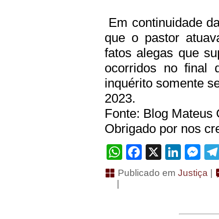
Em continuidade das
que o pastor atua
fatos alegas que s
ocorridos no final
inquérito somente s
2023.
Fonte: Blog Mateus 
Obrigado por nos cre
WhatsApp
Facebook
X
Linke
Me
Publicado em
Justiça
|
|