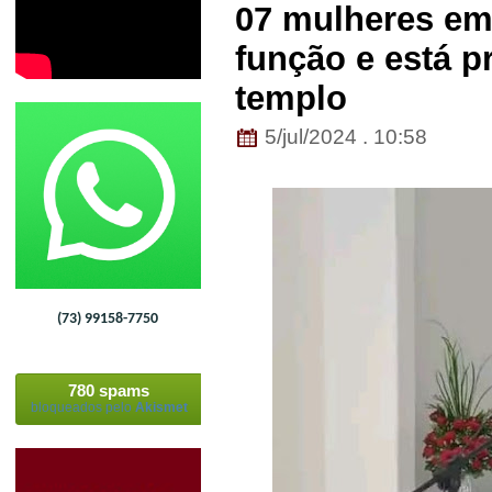
07 mulheres em
função e está p
templo
5/jul/2024 . 10:58
(73) 99158-7750
780 spams
bloqueados pelo
Akismet