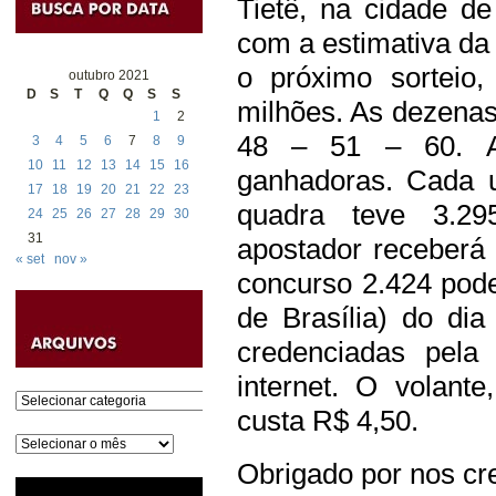
Tietê, na cidade d
com a estimativa da
o próximo sorteio
outubro 2021
D
S
T
Q
Q
S
S
milhões. As dezenas
1
2
48 – 51 – 60.
3
4
5
6
7
8
9
10
11
12
13
14
15
16
ganhadoras. Cada 
17
18
19
20
21
22
23
quadra teve 3.29
24
25
26
27
28
29
30
31
apostador receberá
« set
nov »
concurso 2.424 pode
de Brasília) do dia
credenciadas pela
internet. O volant
Categorias
custa R$ 4,50.
Arquivos
Obrigado por nos cre