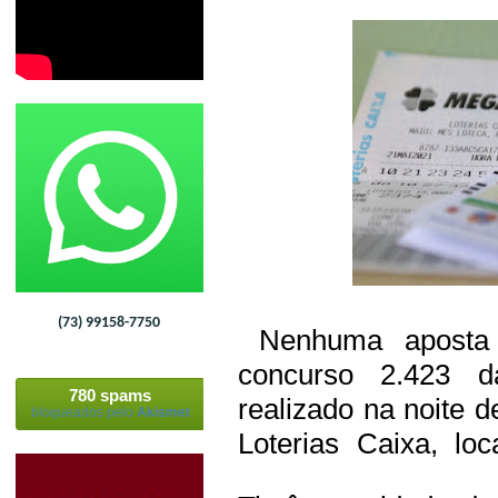
(73) 99158-7750
Nenhuma aposta 
concurso 2.423 d
780 spams
realizado na noite d
bloqueados pelo
Akismet
Loterias Caixa, lo