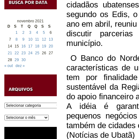
cidadãos ubatenses
segundo os Edis, o
novembro 2021
ano em abril, reuni
D
S
T
Q
Q
S
S
discutir parceri
1
2
3
4
5
6
7
8
9
10
11
12
13
município.
14
15
16
17
18
19
20
21
22
23
24
25
26
27
O Banco do Nordes
28
29
30
características de
« out
dez »
tem por finalidad
sustentável da Regi
do apoio financeiro 
A idéia é garanti
Categorias
pequenos negócio
Arquivos
também de cidades c
(Notícias de Ubatã)