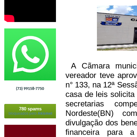
A Cãmara municip
vereador teve apro
n° 133, na 12ª Sess
(73) 99158-7750
casa de leis solicit
secretarias co
780 spams
Nordeste(BN) co
bloqueados pelo
Akismet
divulgação dos benef
financeira para 