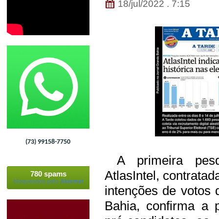
18/jul/2022 . 7:15
(73) 99158-7750
A primeira pesqui
AtlasIntel, contrata
780 spams
bloqueados pelo
Akismet
intenções de votos 
Bahia, confirma a 