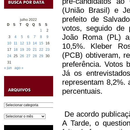
pré-candidatos a
(União Brasil) e J
prefeito de Salvad
julho 2022
D
S
T
Q
Q
S
S
votos, seguido de 
1
2
João Roma (PL) ap
3
4
5
6
7
8
9
10
11
12
13
14
15
16
10,5%. Kleber Ro
17
18
19
20
21
22
23
(PCB) obtiveram, r
24
25
26
27
28
29
30
preferência. Votos
31
« jun
ago »
Já os entrevistad
representam 8,2%. 
percentuais.
Categorias
De acordo publicaçã
Arquivos
A Tarde, o questioná