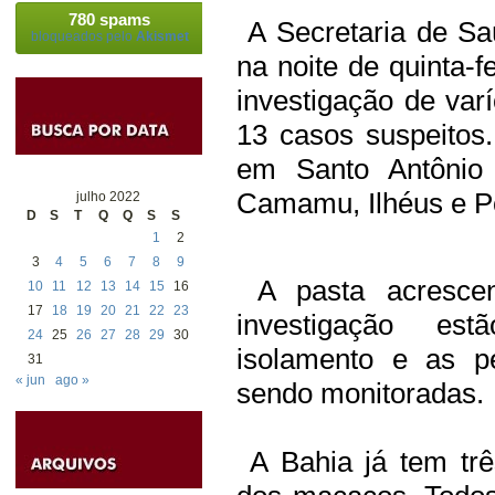
780 spams
A Secretaria de Sa
bloqueados pelo
Akismet
na noite de quinta-
investigação de va
13 casos suspeitos
em Santo Antônio
Camamu, Ilhéus e P
julho 2022
D
S
T
Q
Q
S
S
1
2
3
4
5
6
7
8
9
A pasta acresce
10
11
12
13
14
15
16
17
18
19
20
21
22
23
investigação es
24
25
26
27
28
29
30
isolamento e as p
31
« jun
ago »
sendo monitoradas.
A Bahia já tem trê