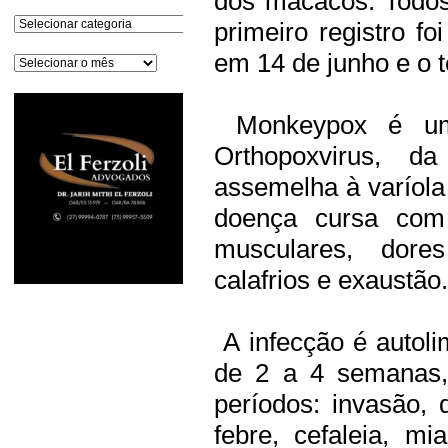
dos macacos. Todos
Categorias
primeiro registro f
em 14 de junho e o te
Arquivos
Monkeypox é uma
Orthopoxvirus, da
assemelha à varíol
doença cursa com 
musculares, dore
calafrios e exaustão.
A infecção é autol
de 2 a 4 semanas,
períodos: invasão,
febre, cefaleia, mi