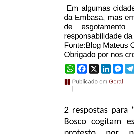
Em algumas cidades
da Embasa, mas em
de esgotamento 
responsabilidade da 
Fonte:Blog Mateus O
Obrigado por nos cre
WhatsApp
Facebook
X
Linke
Me
Publicado em
Geral
|
2 respostas para
Bosco cogitam e
protesto por p