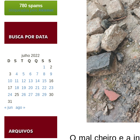
780 spams
bloqueados pelo
Akismet
julho 2022
D
S
T
Q
Q
S
S
1
2
3
4
5
6
7
8
9
10
11
12
13
14
15
16
17
18
19
20
21
22
23
24
25
26
27
28
29
30
31
« jun
ago »
O mal cheiro e a i