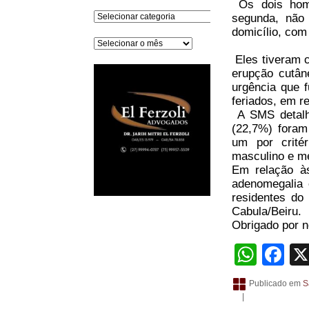
Os dois home
Categorias
segunda, não
domicílio, com
Arquivos
Eles tiveram c
erupção cutân
urgência que f
feriados, em r
A SMS detalha
(22,7%) foram 
um por critér
masculino e me
Em relação às
adenomegalia 
residentes do
Cabula/Beiru.
Obrigado por no
What
Fa
Publicado em
S
|