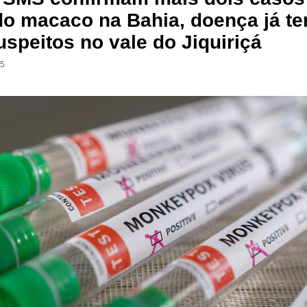
 do macaco na Bahia, doença já t
speitos no vale do Jiquiriçá
35