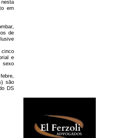
 nesta
nto em
ombar,
tos de
lusive
 cinco
rial e
o sexo
febre,
%) são
 do DS