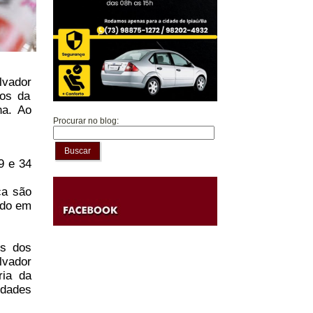
lvador
dos da
na. Ao
Procurar no blog:
Buscar
9 e 34
ça são
ndo em
es dos
lvador
ria da
idades