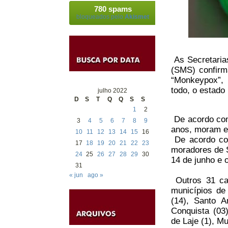
780 spams
bloqueados pelo
Akismet
As Secretaria
(SMS) confirm
“Monkeypox”, 
todo, o estado
julho 2022
D
S
T
Q
Q
S
S
1
2
De acordo com
3
4
5
6
7
8
9
anos, moram em
10
11
12
13
14
15
16
De acordo co
17
18
19
20
21
22
23
moradores de S
24
25
26
27
28
29
30
14 de junho e o
31
« jun
ago »
Outros 31 cas
municípios d
(14),
Santo A
Conquista (03)
de
Laje
(1),
Mu