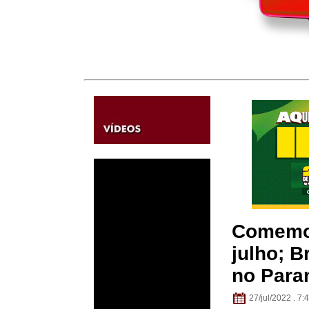
Comemor
julho; B
no Para
27/jul/2022 . 7: