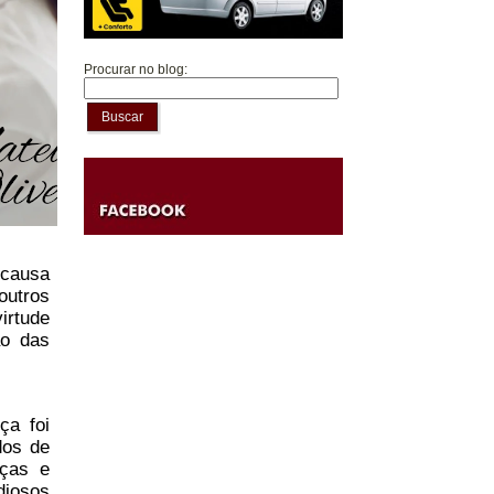
Procurar no blog:
Buscar
 causa
outros
irtude
ão das
ça foi
dos de
nças e
diosos