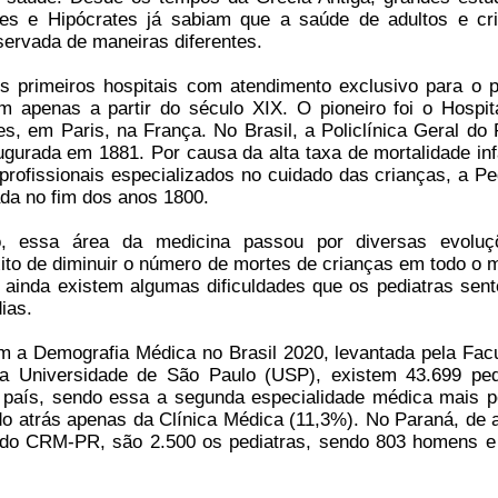
les e Hipócrates já sabiam que a saúde de adultos e cr
servada de maneiras diferentes.
s primeiros hospitais com atendimento exclusivo para o p
ram apenas a partir do século XIX. O pioneiro foi o Hospit
s, em Paris, na França. No Brasil, a Policlínica Geral do 
augurada em 1881. Por causa da alta taxa de mortalidade infa
profissionais especializados no cuidado das crianças, a Ped
zada no fim dos anos 1800.
 essa área da medicina passou por diversas evoluç
ito de diminuir o número de mortes de crianças em todo o 
ainda existem algumas dificuldades que os pediatras sen
ias.
 a Demografia Médica no Brasil 2020, levantada pela Fac
a Universidade de São Paulo (USP), existem 43.699 ped
o país, sendo essa a segunda especialidade médica mais p
do atrás apenas da Clínica Médica (11,3%). No Paraná, de 
 do CRM-PR, são 2.500 os pediatras, sendo 803 homens e