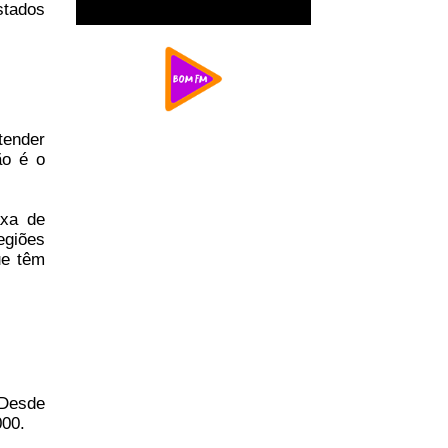
stados
tender
ão é o
axa de
egiões
ue têm
 Desde
000.