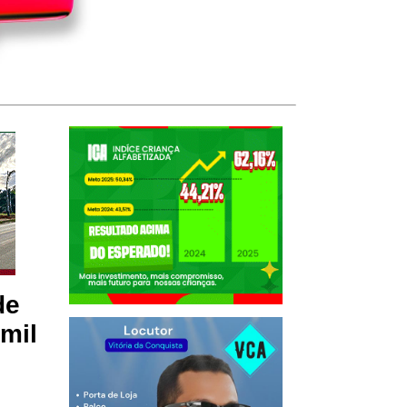
de
 mil