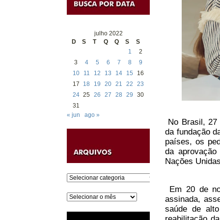
julho 2022
D
S
T
Q
Q
S
S
1
2
3
4
5
6
7
8
9
10
11
12
13
14
15
16
17
18
19
20
21
22
23
24
25
26
27
28
29
30
31
« jun
ago »
No Brasil, 27 
da fundação da
países, os pe
da aprovação 
Nações Unidas
Categorias
Em 20 de nov
Arquivos
assinada, asse
saúde de alto
reabilitação 