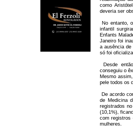
como Aristóte
deveria ser ob
No entanto, o
infantil surgi
Enfants Malade
Janeiro foi in
a ausência de 
só foi oficiali
Desde então,
conseguiu o êx
Mesmo assim, 
pele todos os d
De acordo com
de Medicina d
registrados n
(10,1%), fican
com registros
mulheres.