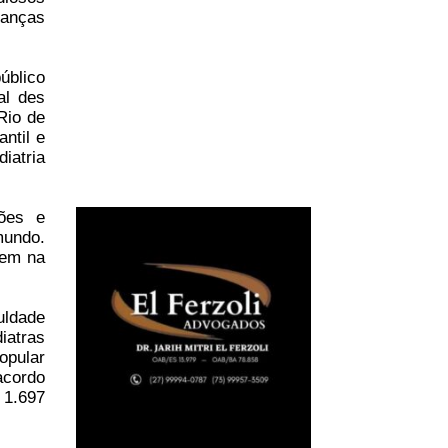
ianças
úblico
al des
Rio de
ntil e
iatria
ões e
mundo.
tem na
uldade
iatras
opular
acordo
 1.697