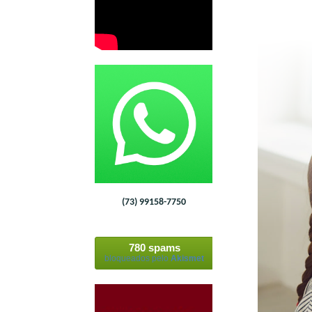
(73) 99158-7750
780 spams
bloqueados pelo
Akismet