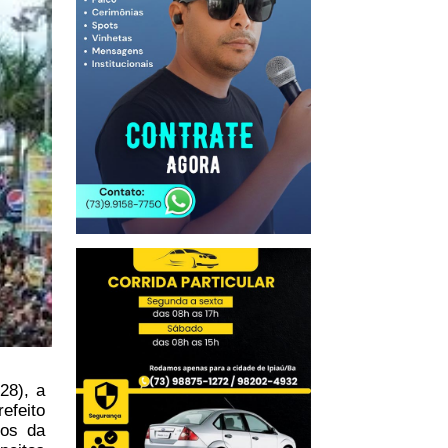
28), a
efeito
sos da