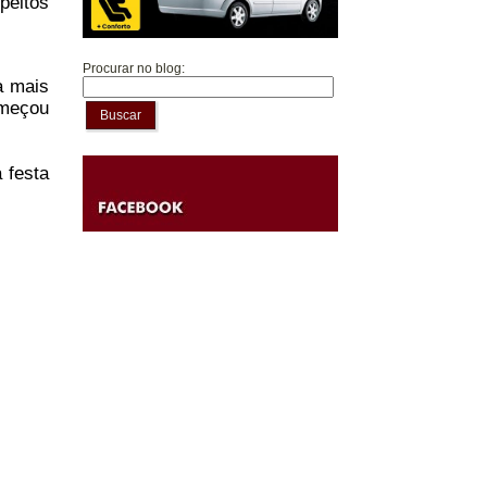
peitos
Procurar no blog:
a mais
omeçou
Buscar
 festa