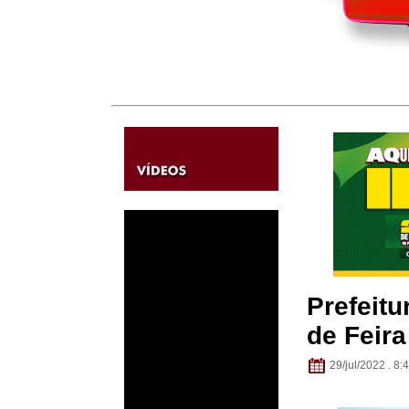
Prefeit
de Feir
29/jul/2022 . 8: