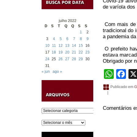
Covid-19 ativ
de varíola dos
julho 2022
Com mais de 8
D
S
T
Q
Q
S
S
tradicional do
1
2
a pandemia da
3
4
5
6
7
8
9
10
11
12
13
14
15
16
O prefeito
hav
17
18
19
20
21
22
23
estava marcada
24
25
26
27
28
29
30
Obrigado por no
31
What
Fa
« jun
ago »
Publicado em
G
|
Comentários e
Categorias
Arquivos