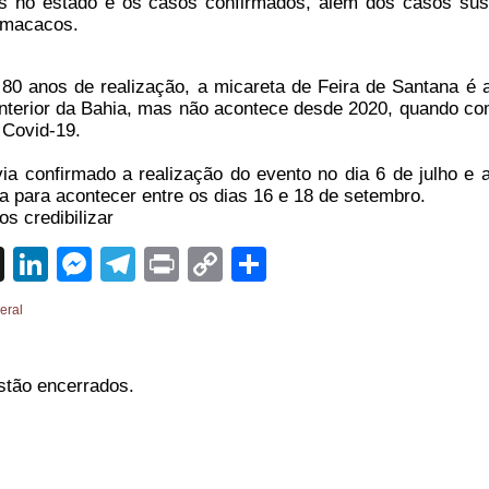
os no estado e os casos confirmados, além dos casos sus
 macacos.
0 anos de realização, a micareta de Feira de Santana é 
 interior da Bahia, mas não acontece desde 2020, quando c
 Covid-19.
ia confirmado a realização do evento
no dia 6 de julho e a
 para acontecer entre os dias 16 e 18 de setembro.
s credibilizar
sApp
cebook
X
LinkedIn
Messenger
Telegram
Print
Copy
Share
Link
eral
stão encerrados.