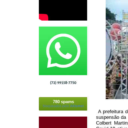
(73) 99158-7750
780 spams
bloqueados pelo
Akismet
A prefeitura 
suspensão da m
Colbert Marti