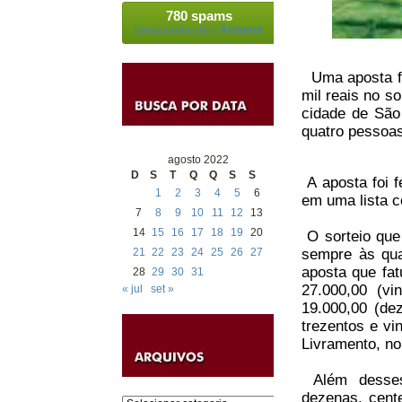
780 spams
bloqueados pelo
Akismet
Uma aposta fei
mil reais no so
cidade de São
quatro pessoas
agosto 2022
D
S
T
Q
Q
S
S
A aposta foi f
1
2
3
4
5
6
em uma lista 
7
8
9
10
11
12
13
14
15
16
17
18
19
20
O sorteio que
21
22
23
24
25
26
27
sempre às qua
aposta que fat
28
29
30
31
27.000,00 (vi
« jul
set »
19.000,00 (de
trezentos e vi
Livramento, no
Além desses
dezenas, cente
Categorias