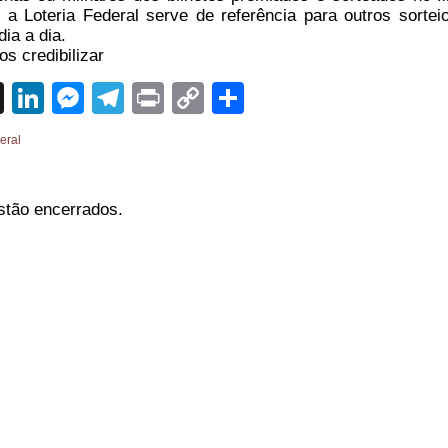
 a Loteria Federal serve de referência para outros sortei
ia a dia.
s credibilizar
sApp
cebook
X
LinkedIn
Messenger
Telegram
Print
Copy
Share
Link
eral
stão encerrados.