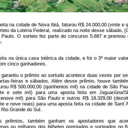
ta na cidade de Nova Ibiá, faturou R$ 24.000,00 (vinte e q
rteio da Loteria Federal, realizado na noite desse sábado, (
 Paulo. O sorteio fez parte do concurso 5.687 e premiou 
.
eita na única casa lotérica da cidade, e foi o 3º maior valo
com cinco ganhadores.
 garantiu o prêmio ao sortudo acontece duas vezes por s
rtas-feiras e sábados. Além desse prêmio, houve tamb
urou R$ 500.000,00 (quinhentos mil) na cidade de São Pau
nte e sete mil) para uma aposta feita em Jaguariúna/
zenove mil) para São Paulo e outros R$ 18.329,00 (dezoit
nte e nove reais) para uma aposta feita na cidade de Sant´
 Rio Grande do Sul.
 prêmios, também ganham os apostadores que acer
nas ou milhares dos bilhetes premiados e sorteados no fi