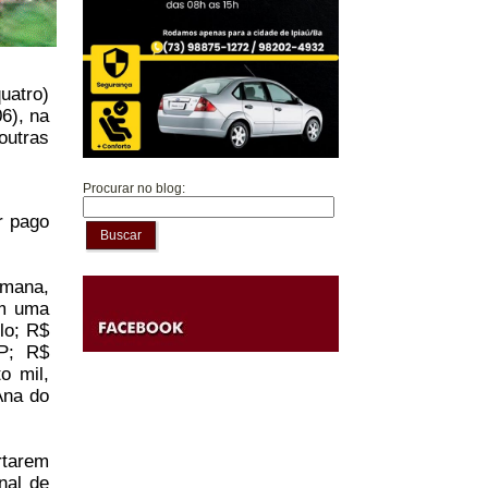
uatro)
06), na
outras
Procurar no blog:
r pago
Buscar
emana,
ém uma
lo; R$
SP; R$
o mil,
Ana do
tarem
nal de