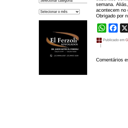
semana. Aliás,
acontecem no d
Arquivos
Obrigado por no
What
Fa
Publicado em
G
|
Comentários e