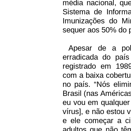
média nacional, qu
Sistema de Inform
Imunizações do Mi
sequer aos 50% do p
Apesar de a polio
erradicada do paí
registrado em 198
com a baixa cobertur
no país. “Nós elim
Brasil (nas América
eu vou em qualquer 
vírus], e não estou 
e ele começar a ci
adultos que não tê