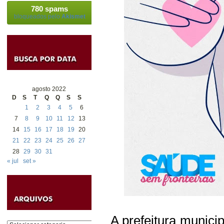
780 spams
bloqueados pelo
Akismet
agosto 2022
D
S
T
Q
Q
S
S
1
2
3
4
5
6
7
8
9
10
11
12
13
14
15
16
17
18
19
20
21
22
23
24
25
26
27
28
29
30
31
« jul
set »
A prefeitura munici
Categorias