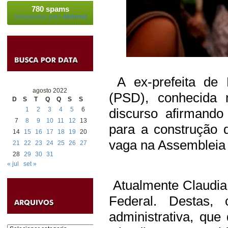
780 spams
bloqueados pelo
Akismet
A ex-prefeita de P
agosto 2022
(PSD), conhecida 
D
S
T
Q
Q
S
S
1
2
3
4
5
6
discurso afirmando
7
8
9
10
11
12
13
para a construção 
14
15
16
17
18
19
20
vaga na Assembleia 
21
22
23
24
25
26
27
28
29
30
31
« jul
set »
Atualmente Claudia
Federal. Destas, 
administrativa, que 
Categorias