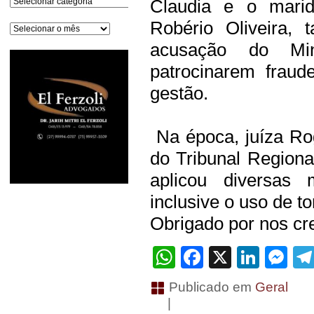
Claudia e o marid
Robério Oliveira,
Arquivos
acusação do Min
patrocinarem fraud
gestão.
Na época, juíza Ro
do Tribunal Regiona
aplicou diversas 
inclusive o uso de to
Obrigado por nos cre
WhatsApp
Facebook
X
Linke
Me
Publicado em
Geral
|