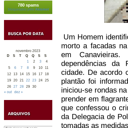
780 spams
bloqueados pelo
Akismet
Um Homem identific
morto a facadas na 
novembro 2023
em Canavieiras.
D
S
T
Q
Q
S
S
dependências da F
1
2
3
4
5
6
7
8
9
10
11
cidade. De acordo 
12
13
14
15
16
17
18
plantão foi informa
19
20
21
22
23
24
25
26
27
28
29
30
iniciou-se rondas na
« out
dez »
prender em flagrant
que confessou o cr
da Delegacia de Poli
tomadas as medidas 
Categorias