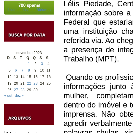
Lélis Piedade, Cen
780 spams
bloqueados pelo
Akismet
informação sobre a
Federal que estar
uma instituição c
referida via. Ao chega
a presença de integ
novembro 2023
Trabalho (MPT).
D
S
T
Q
Q
S
S
1
2
3
4
5
6
7
8
9
10
11
Quando os profissi
12
13
14
15
16
17
18
19
20
21
22
23
24
25
informações junto 
26
27
28
29
30
mulher, completam
« out
dez »
dentro do imóvel e t
imprensa. Não obt
agredir verbalmente
palavras chulas, x
Categorias