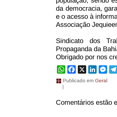
população, sendo e
da democracia, gara
e o acesso à inform
Associação Jequiee
Sindicato dos Tr
Propaganda da Bah
Obrigado por nos cre
WhatsApp
Facebook
X
Linke
Me
Publicado em
Geral
|
Comentários estão e