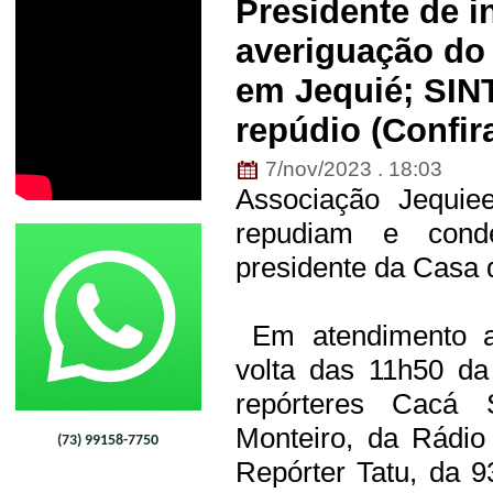
Presidente de i
averiguação do 
em Jequié; SIN
repúdio (Confir
7/nov/2023 . 18:03
Associação Jequi
repudiam e cond
presidente da Casa 
Em atendimento a 
volta das 11h50 da
repórteres Cacá
Monteiro, da Rádio
(73) 99158-7750
Repórter Tatu, da 