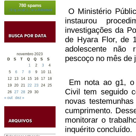
780 spams
O Ministério Públi
bloqueados pelo
Akismet
instaurou proce
investigações da Pol
de Hyara Flor, de 1
adolescente não r
novembro 2023
pescoço no mês de j
D
S
T
Q
Q
S
S
1
2
3
4
5
6
7
8
9
10
11
12
13
14
15
16
17
18
Em nota ao g1, o 
19
20
21
22
23
24
25
Civil tem seguido 
26
27
28
29
30
« out
dez »
novas testemunhas 
cumprimento. Dess
monitorar o trabal
inquérito concluído.
Categorias