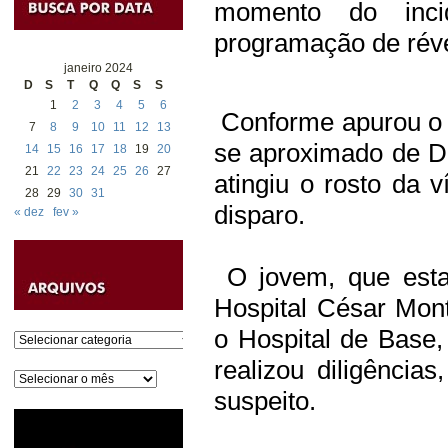
momento do inci
programação de révei
janeiro 2024
D
S
T
Q
Q
S
S
1
2
3
4
5
6
Conforme apurou o 
7
8
9
10
11
12
13
se aproximado de D
14
15
16
17
18
19
20
21
22
23
24
25
26
27
atingiu o rosto da 
28
29
30
31
disparo.
« dez
fev »
O jovem, que estav
Hospital César Mont
o Hospital de Base,
Categorias
realizou diligênci
Arquivos
suspeito.