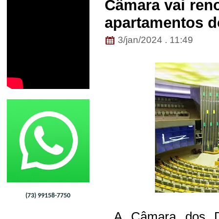
Câmara vai ren
apartamentos d
3/jan/2024 . 11:49
(73) 99158-7750
A Câmara dos Dep