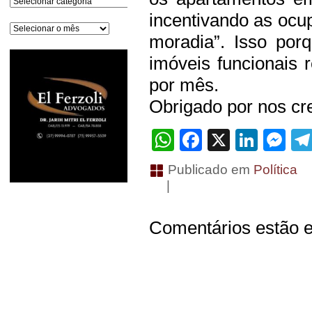
incentivando as ocu
Arquivos
moradia”. Isso po
imóveis funcionais 
por mês.
Obrigado por nos cre
WhatsApp
Facebook
X
Linke
Me
Publicado em
Política
|
Comentários estão e