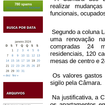
780 spams
realizar mudanças
bloqueados pelo
Akismet
funcionais, ocupado
Segundo a coluna L
uma renovação nas
janeiro 2024
compradas 24 m
D
S
T
Q
Q
S
S
1
2
3
4
5
6
residenciais, 120 c
7
8
9
10
11
12
13
mesas de centro e 2
14
15
16
17
18
19
20
21
22
23
24
25
26
27
28
29
30
31
Os valores gastos 
« dez
fev »
sigilo pela Câmara.
Na justificativa, a 
os apartamentos em
Categorias