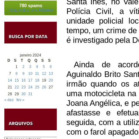
Santa Inês, no Val
780 spams
Polícia Civil, a v
bloqueados pelo
Akismet
unidade policial lo
tempo, um crime de f
é investigado pela De
janeiro 2024
D
S
T
Q
Q
S
S
Ainda de acordo 
1
2
3
4
5
6
Aguinaldo Brito San
7
8
9
10
11
12
13
14
15
16
17
18
19
20
irmão quando os a
21
22
23
24
25
26
27
uma motocicleta na
28
29
30
31
« dez
fev »
Joana Angélica, e p
afastasse e efetu
seguida, com a utili
com o farol apagado
Categorias