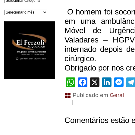
O homem foi socorri
Arquivos
em uma ambulânci
Móvel de Urgênc
Valadares – HGPV
internado depois d
cirúrgico.
Obrigado por nos cre
WhatsApp
Facebook
X
Linke
Me
Publicado em
Geral
|
Comentários estão e