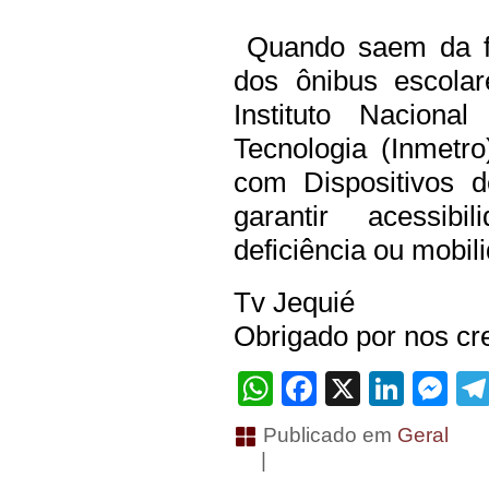
Quando saem da fáb
dos ônibus escola
Instituto Naciona
Tecnologia (Inmetr
com Dispositivos 
garantir acessib
deficiência ou mobil
Tv Jequié
Obrigado por nos cre
WhatsApp
Facebook
X
Linke
Me
Publicado em
Geral
|