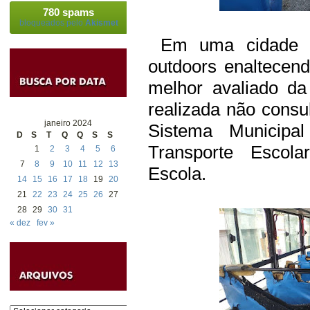
780 spams
bloqueados pelo
Akismet
Em uma cidade qu
outdoors enaltecen
melhor avaliado da
realizada não consu
janeiro 2024
Sistema Municipa
D
S
T
Q
Q
S
S
Transporte Esco
1
2
3
4
5
6
7
8
9
10
11
12
13
Escola.
14
15
16
17
18
19
20
21
22
23
24
25
26
27
28
29
30
31
« dez
fev »
Categorias