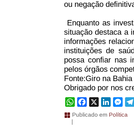
ou negação definitiv
Enquanto as invest
situação destaca a 
informações relacio
instituições de sa
possa confiar nas 
pelos órgãos compet
Fonte:Giro na Bahia
Obrigado por nos cre
WhatsApp
Facebook
X
Linke
Me
Publicado em
Política
|