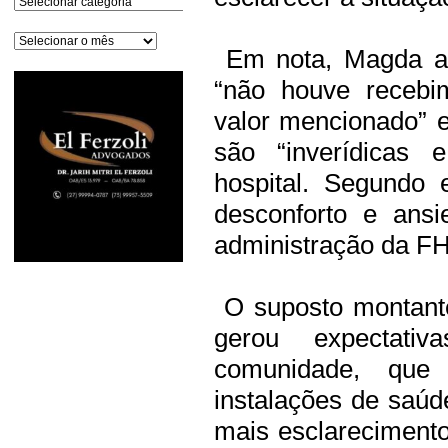
Arquivos
Em nota, Magda af
“não houve recebi
valor mencionado” 
são “inverídicas 
hospital. Segundo 
desconforto e ansi
administração da FH
O suposto montante
gerou expectati
comunidade, que
instalações de saú
mais esclareciment