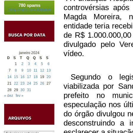
780 spams
controvérsias após
bloqueados pelo
Akismet
Magda Moreira, n
entidade teria rece
de R$ 1.000.000,00
divulgado pelo Ve
vídeo.
janeiro 2024
D
S
T
Q
Q
S
S
1
2
3
4
5
6
7
8
9
10
11
12
13
Segundo o legis
14
15
16
17
18
19
20
21
22
23
24
25
26
27
viabilizada por Sa
28
29
30
31
prefeito no muni
« dez
fev »
especulação nos últ
do órgão divulgou ne
desconstruindo a 
esclarecer a situaçã
Categorias