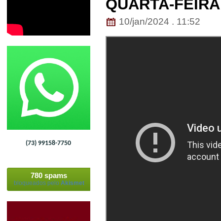
QUARTA-FEIRA 
10/jan/2024 . 11:52
(73) 99158-7750
780 spams
bloqueados pelo
Akismet