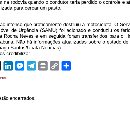
 na rodovia quando o condutor teria perdido o controle e at
lizada para cercar um pasto.
ão intenso que praticamente destruiu a motocicleta. O Serv
óvel de Urgência (SAMU) foi acionado e conduziu os feri
ia Rocha Neves e em seguida foram transferidos para o Ho
tabuna. Não há informações atualizadas sobre o estado de
Tiago Santos/Ubatã Notícias)
s credibilizar
sApp
cebook
X
LinkedIn
Messenger
Telegram
Print
Copy
Share
Link
eral
stão encerrados.