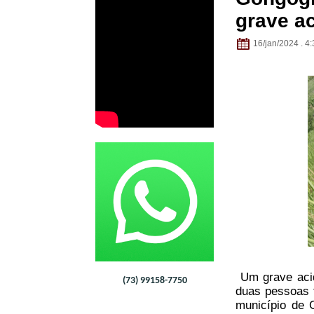
grave a
16/jan/2024 . 4:
Um grave acid
(73) 99158-7750
duas pessoas f
município de