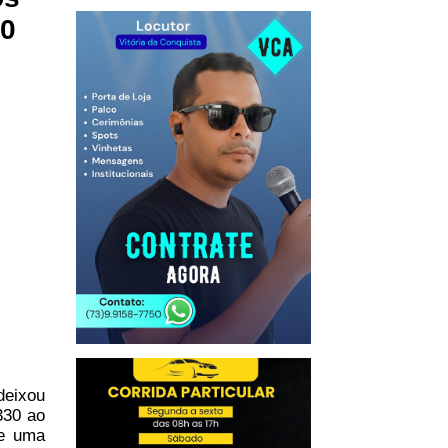
20
deixou
330 ao
 e uma