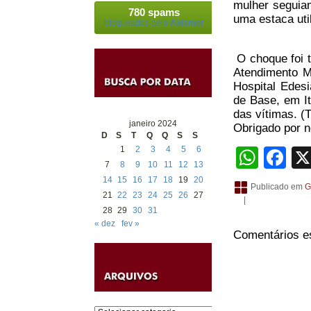
mulher seguiam
780 spams
uma estaca uti
bloqueados pelo
Akismet
O choque foi t
Atendimento M
Hospital Edes
de Base, em I
das vítimas. (
janeiro 2024
Obrigado por no
D
S
T
Q
Q
S
S
1
2
3
4
5
6
What
Fa
7
8
9
10
11
12
13
14
15
16
17
18
19
20
Publicado em
G
21
22
23
24
25
26
27
|
28
29
30
31
« dez
fev »
Comentários e
Categorias