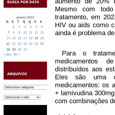
aumento de 20% 
Mesmo com todo 
tratamento, em 202
janeiro 2024
D
S
T
Q
Q
S
S
HIV ou aids como c
1
2
3
4
5
6
ainda é problema de
7
8
9
10
11
12
13
14
15
16
17
18
19
20
21
22
23
24
25
26
27
28
29
30
31
Para o tratamen
« dez
fev »
medicamentos de
distribuídos aos es
Eles são uma co
medicamentos: os an
Categorias
+ lamivudina 300mg.
Arquivos
com combinações de