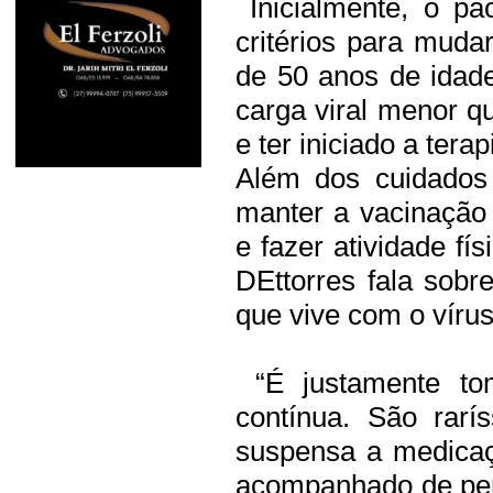
Inicialmente, o pa
critérios para muda
de 50 anos de idade
carga viral menor 
e ter iniciado a ter
Além dos cuidados
manter a vacinação 
e fazer atividade fís
DEttorres fala sob
que vive com o vírus
“É justamente to
contínua. São rar
suspensa a medicaç
acompanhado de pert