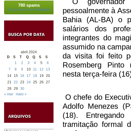
O governador J
780 spams
pessoalmente à Asse
bloqueados pelo
Akismet
Bahia (AL-BA) o p
salários dos prof
integrantes do mag
assumido na campan
abril 2024
da visita foi feito
D
S
T
Q
Q
S
S
Rosemberg Pinto (
1
2
3
4
5
6
7
8
9
10
11
12
13
nesta terça-feira (16
14
15
16
17
18
19
20
21
22
23
24
25
26
27
28
29
30
« mar
maio »
O chefe do Executiv
Adolfo Menezes (PS
(18). Entregand
tramitação formal d
Categorias