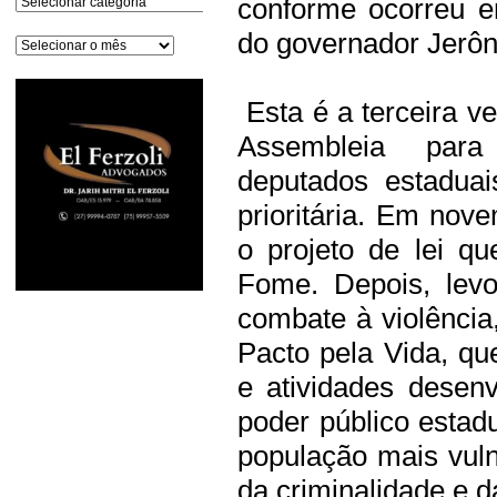
conforme ocorreu e
do governador Jerô
Arquivos
Esta é a terceira ve
Assembleia para
deputados estadua
prioritária. Em no
o projeto de lei q
Fome. Depois, lev
combate à violência,
Pacto pela Vida, qu
e atividades desen
poder público estadu
população mais vul
da criminalidade e d