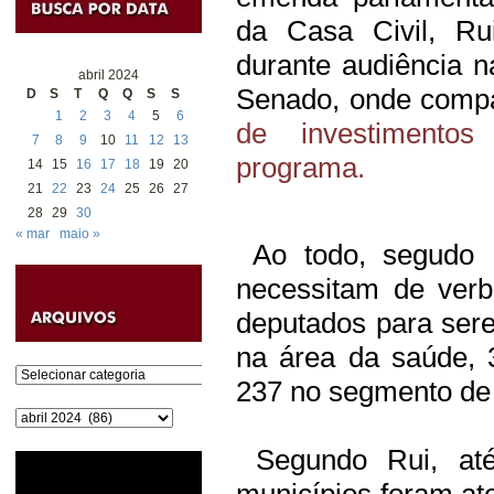
da Casa Civil, Rui
durante audiência n
abril 2024
Senado, onde comp
D
S
T
Q
Q
S
S
1
2
3
4
5
6
de investimento
7
8
9
10
11
12
13
programa.
14
15
16
17
18
19
20
21
22
23
24
25
26
27
28
29
30
« mar
maio »
Ao todo, segudo R
necessitam de ver
deputados para sere
na área da saúde, 
Categorias
237 no segmento de 
Arquivos
Segundo Rui, at
municípios foram a