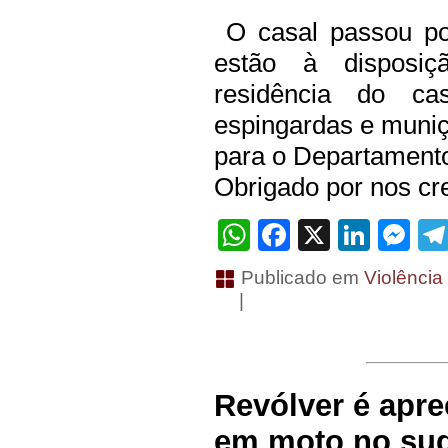
O casal passou po
estão à disposiç
residência do ca
espingardas e muniç
para o Departamento
Obrigado por nos cre
WhatsApp
Facebook
X
Linke
Me
Publicado em
Violência
|
Revólver é apre
em moto no sud