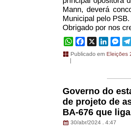
principal opositora d
Mann, deverá conco
Municipal pelo PSB.
Obrigado por nos cre
WhatsApp
Facebook
X
Linke
Me
Publicado em
Eleições
|
Governo do est
de projeto de a
BA-676 que liga
30/abr/2024 . 4:47