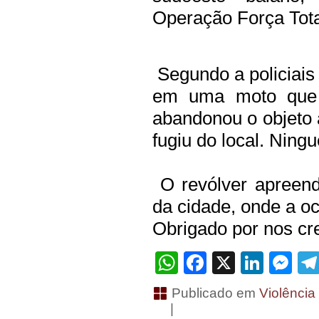
Operação Força Tota
Segundo a policiais 
em uma moto que 
abandonou o objeto 
fugiu do local. Ning
O revólver apreend
da cidade, onde a oco
Obrigado por nos cre
WhatsApp
Facebook
X
Linke
Me
Publicado em
Violência
|