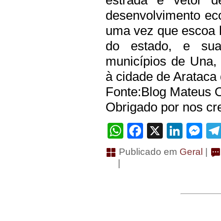
estrada é vetor d
desenvolvimento ec
uma vez que escoa 
do estado, e sua 
municípios de Una, 
à cidade de Arataca
Fonte:Blog Mateus O
Obrigado por nos cre
WhatsApp
Facebook
X
Linke
Me
Publicado em
Geral
|
|