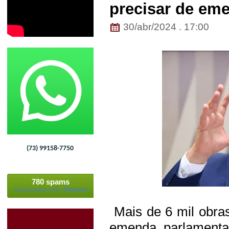
precisar de em
30/abr/2024 . 17:00
(73) 99158-7750
780 spams
bloqueados pelo
Akismet
Mais de 6 mil obra
emenda parlamentar