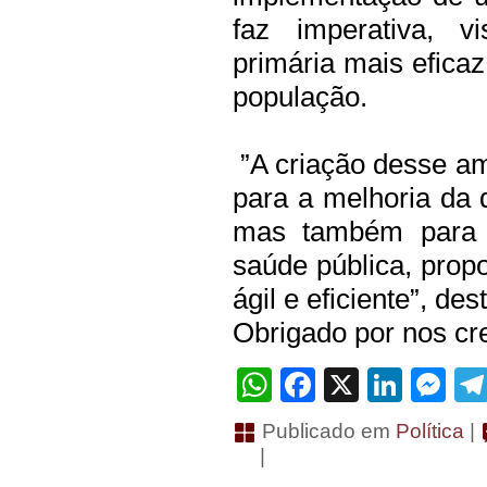
faz imperativa, v
primária mais eficaz
população.
”A criação desse am
para a melhoria da 
mas também para a
saúde pública, pro
ágil e eficiente”, de
Obrigado por nos cre
WhatsApp
Facebook
X
Linke
Me
Publicado em
Política
|
|