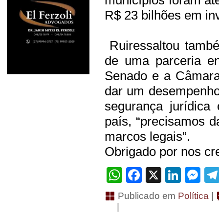
R$ 23 bilhões em in
Ruiressaltou tamb
de uma parceria en
Senado e a Câmara 
dar um desempenho 
segurança jurídica
país, “precisamos d
marcos legais”.
Obrigado por nos cre
WhatsApp
Facebook
X
Linke
Me
Publicado em
Política
|
|