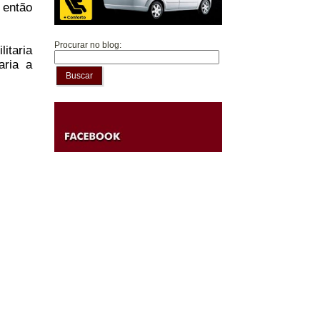
 então
Procurar no blog:
itaria
aria a
Buscar