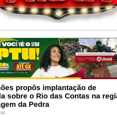
hões propôs implantação de
la sobre o Rio das Contas na reg
agem da Pedra
6:32