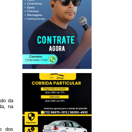
ado da
da, na
o dos