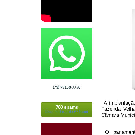
(73) 99158-7750
A implantação
780 spams
Fazenda Velha
bloqueados pelo
Akismet
Câmara Municip
O parlamenta