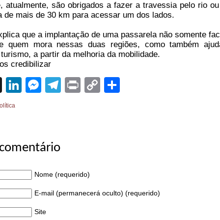
 atualmente, são obrigados a fazer a travessia pelo rio ou
a de mais de 30 km para acessar um dos lados.
plica que a implantação de uma passarela não somente facil
de quem mora nessas duas regiões, como também ajud
 turismo, a partir da melhoria da mobilidade.
s credibilizar
sApp
cebook
X
LinkedIn
Messenger
Telegram
Print
Copy
Share
Link
olítica
 comentário
Nome (requerido)
E-mail (permanecerá oculto) (requerido)
Site