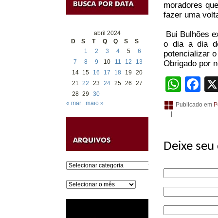
moradores que,
fazer uma volt
abril 2024
Bui Bulhões ex
D
S
T
Q
Q
S
S
o dia a dia 
1
2
3
4
5
6
potencializar o
7
8
9
10
11
12
13
Obrigado por no
14
15
16
17
18
19
20
What
Fa
21
22
23
24
25
26
27
28
29
30
« mar
maio »
Publicado em
P
|
Deixe seu
Categorias
Arquivos