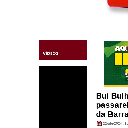
Bui Bul
passare
da Barr
22/abr/2024 . 1